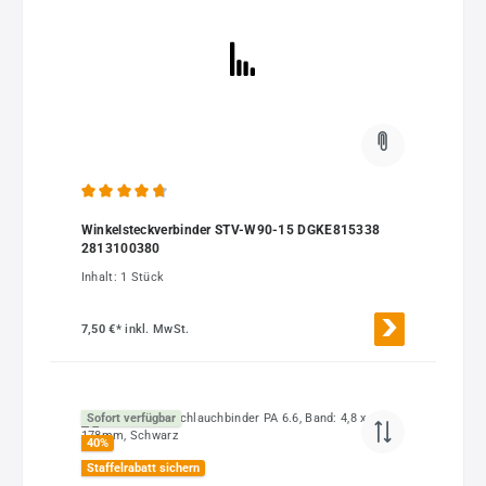
Durchschnittliche Bewertung von 4.85 von 5 Sternen
Winkelsteckverbinder STV-W90-15 DGKE815338
2813100380
Inhalt:
1 Stück
7,50 €*
inkl. MwSt.
Sofort verfügbar
40
%
Staffelrabatt sichern