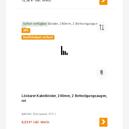
12,38 €*
inkl. MwSt.
Sofort verfügbar
38
%
Staffelrabatt sichern
Lösbarer Kabelbinder, 240mm, 2 Befestigungsaugen,
rot
0,37 €*
(Sie sparen 37% )
0,23 €*
inkl. MwSt.