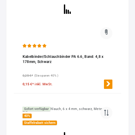
Durchschnittliche Bewertung von 5 von 5 Sternen
Kabelbinder/Schlauchbinder PA 6.6, Band: 4,8 x
178mm, Schwarz
0,25 €*
(Sie sparen 40% )
0,15 €*
inkl. MwSt.
Sofort verfügbar
40
%
Staffelrabatt sichern