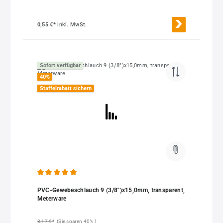
0,55 €*
inkl. MwSt.
Sofort verfügbar
40
%
Staffelrabatt sichern
Durchschnittliche Bewertung von 4.91 von 5 Sternen
PVC-Gewebeschlauch 9 (3/8")x15,0mm, transparent,
Meterware
3,17 €*
(Sie sparen 40% )