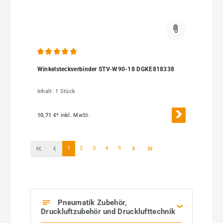
Durchschnittliche Bewertung von 4.96 von 5 Sternen
Winkelsteckverbinder STV-W90-18 DGKE818338
Inhalt:
1 Stück
10,71 €*
inkl. MwSt.
Seite
Seite
Seite
Seite
Seite
1
2
3
4
5
Pneumatik Zubehör,
Druckluftzubehör und Drucklufttechnik