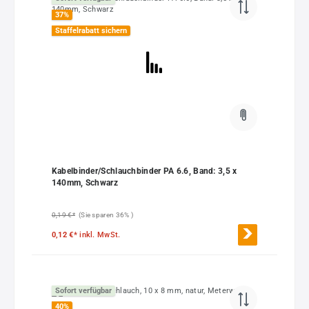
37
%
Staffelrabatt sichern
Kabelbinder/Schlauchbinder PA 6.6, Band: 3,5 x
140mm, Schwarz
0,19 €*
(Sie sparen 36% )
0,12 €*
inkl. MwSt.
Sofort verfügbar
40
%