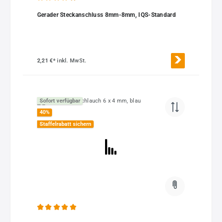
Durchschnittliche Bewertung von 4.93 von 5 Sternen
Gerader Steckanschluss 8mm-8mm, IQS-Standard
2,21 €*
inkl. MwSt.
Sofort verfügbar
40
%
Staffelrabatt sichern
Durchschnittliche Bewertung von 5 von 5 Sternen