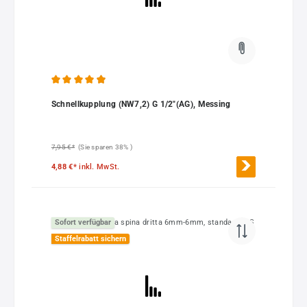
Durchschnittliche Bewertung von 4.92 von 5 Sternen
Schnellkupplung (NW7,2) G 1/2"(AG), Messing
7,95 €*
(Sie sparen 38% )
4,88 €*
inkl. MwSt.
Sofort verfügbar
Staffelrabatt sichern