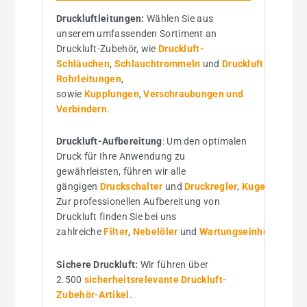
Druckluftleitungen:
Wählen Sie aus
unserem umfassenden Sortiment an
Druckluft-Zubehör, wie
Druckluft-
Schläuchen
,
Schlauchtrommeln
und
Druckluft-
Rohrleitungen
,
sowie
Kupplungen
,
Verschraubungen und
Verbindern
.
Druckluft-Aufbereitung
: Um den optimalen
Druck für Ihre Anwendung zu
gewährleisten, führen wir alle
gängigen
Druckschalter
und
Druckregler
,
Kugelhähne
u
Zur professionellen Aufbereitung von
Druckluft finden Sie bei uns
zahlreiche
Filter
,
Nebelöler
und
Wartungseinheiten
.
Sichere Druckluft:
Wir führen über
2.500
sicherheitsrelevante Druckluft-
Zubehör-Artikel
.