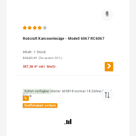
Durchschnittliche Bewertung von 4 von 5 Sternen
Rodcraft Karosseriesäge - Modell 6067 RC6067
Inhalt:
1 Stück
510,51 €*
(Sie sparen 30% )
357,36 €*
inkl. MwSt.
Sofort verfügbar
%
Staffelrabatt sichern