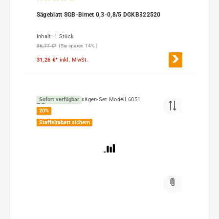
Durchschnittliche Bewertung von 5 von 5 Sternen
Sägeblatt SGB-Bimet 0,3-0,8/5 DGKB322520
Inhalt:
1 Stück
36,77 €*
(Sie sparen 14% )
31,26 €*
inkl. MwSt.
Sofort verfügbar
20
%
Staffelrabatt sichern