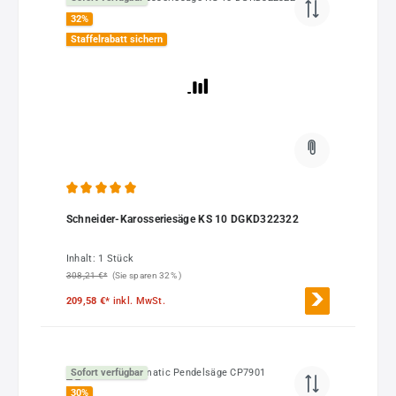
32
%
Staffelrabatt sichern
Durchschnittliche Bewertung von 5 von 5 Sternen
Schneider-Karosseriesäge KS 10 DGKD322322
Inhalt:
1 Stück
308,21 €*
(Sie sparen 32% )
209,58 €*
inkl. MwSt.
Sofort verfügbar
30
%