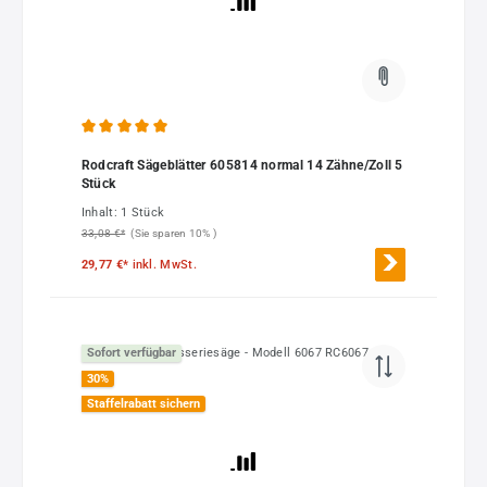
Durchschnittliche Bewertung von 5 von 5 Sternen
Rodcraft Sägeblätter 605814 normal 14 Zähne/Zoll 5
Stück
Inhalt:
1 Stück
33,08 €*
(Sie sparen 10% )
29,77 €*
inkl. MwSt.
Sofort verfügbar
30
%
Staffelrabatt sichern