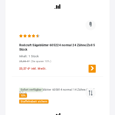
Durchschnittliche Bewertung von 4.5 von 5 Sternen
Rodcraft Sägeblätter 605224 normal 24 Zähne/Zoll 5
Stück
Inhalt:
1 Stück
25,86 €*
(Sie sparen 10% )
23,27 €*
inkl. MwSt.
Sofort verfügbar
10
%
Staffelrabatt sichern