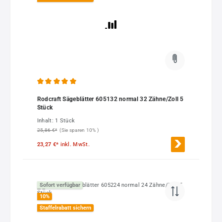
Durchschnittliche Bewertung von 5 von 5 Sternen
Rodcraft Sägeblätter 605132 normal 32 Zähne/Zoll 5
Stück
Inhalt:
1 Stück
25,86 €*
(Sie sparen 10% )
23,27 €*
inkl. MwSt.
Sofort verfügbar
10
%
Staffelrabatt sichern