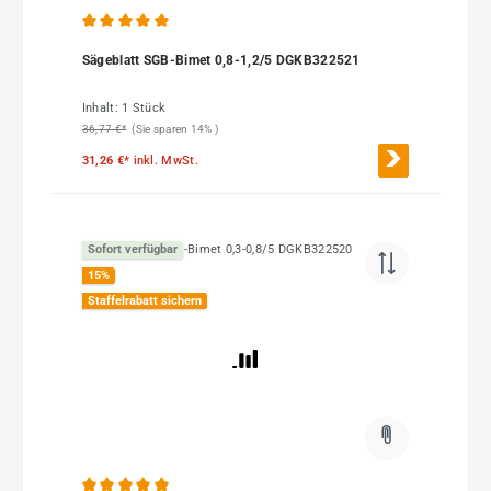
Durchschnittliche Bewertung von 5 von 5 Sternen
Sägeblatt SGB-Bimet 0,8-1,2/5 DGKB322521
Inhalt:
1 Stück
36,77 €*
(Sie sparen 14% )
31,26 €*
inkl. MwSt.
Sofort verfügbar
15
%
Staffelrabatt sichern