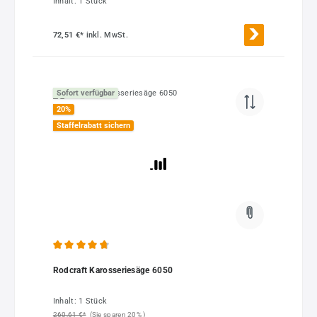
Inhalt:
1 Stück
72,51 €*
inkl. MwSt.
Sofort verfügbar
20
%
Staffelrabatt sichern
Durchschnittliche Bewertung von 4.75 von 5 Sternen
Rodcraft Karosseriesäge 6050
Inhalt:
1 Stück
260,61 €*
(Sie sparen 20% )