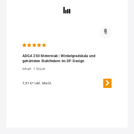
Durchschnittliche Bewertung von 4.63 von 5 Sternen
ADGA 250 Meterstab | Winkelgradskala und
gehärteten Stahlfedern im DF-Design
Inhalt:
1 Stück
7,31 €*
inkl. MwSt.