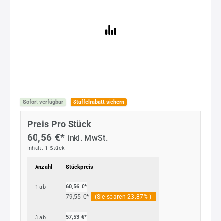
Sofort verfügbar
Staffelrabatt sichern
Preis Pro Stück
60,56 €*
inkl. MwSt.
Inhalt:
1 Stück
Anzahl
Stückpreis
60,56 €*
1
ab
79,55 €*
(Sie sparen 23.87% )
57,53 €*
3
ab