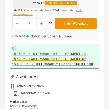
79,55 €*
(Sie sparen 27.68% )
Ab 199,- € versandkostenfrei (DE/AT), ansonsten
zzgl.
Versandkosten
Produkt Anzahl: Gib den gewünschten Wert ein oder benutze die Schaltflächen um die
Stk
In den Warenkorb
Sofort verfügbar, 1-3 Tage
Lieferzeit:
ab 250 € --> 10 € Rabatt mit Code
PROJEKT-10
ab 500 € --> 40 € Rabatt
mit Code
PROJEKT-40
ab 1.000 € --> 100 € Rabatt mit Code
PROJEKT-100
Artikel merken
Artikel vergleichen
Datenblatt drucken
.
Marke:
Condor
EAN:
4014502202066