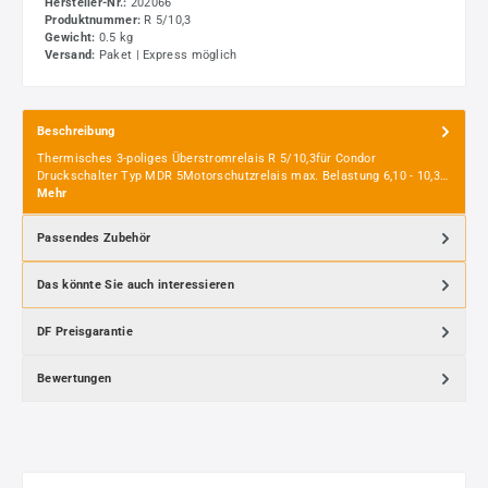
Hersteller-Nr.:
202066
Produktnummer:
R 5/10,3
Gewicht:
0.5 kg
Versand:
Paket | Express möglich
Beschreibung
Thermisches 3-poliges Überstromrelais R 5/10,3für Condor
Druckschalter Typ MDR 5Motorschutzrelais max. Belastung 6,10 - 10,3…
Mehr
Passendes Zubehör
Das könnte Sie auch interessieren
DF Preisgarantie
Bewertungen