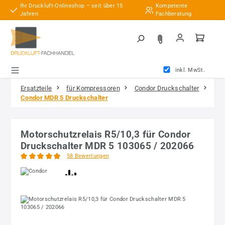
Ihr Druckluft-Onlineshop – seit über 15
Kompetente
Zum Hauptinhalt springen
Jahren
Fachberatung
inkl. MwSt.
Ersatzteile
für Kompressoren
Condor Druckschalter
Condor MDR 5 Druckschalter
Motorschutzrelais R5/10,3 für Condor
Druckschalter MDR 5 103065 / 202066
58 Bewertungen
Durchschnittliche Bewertung von 4.97 von 5 Sternen
Bildergalerie überspringen