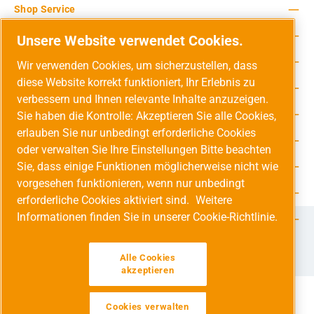
Shop Service
Rechtliche Hinweise
Unsere Website verwendet Cookies.
Service-Hotline
Wir verwenden Cookies, um sicherzustellen, dass
diese Website korrekt funktioniert, Ihr Erlebnis zu
Unsere Vorteile
verbessern und Ihnen relevante Inhalte anzuzeigen.
Versandarten
Sie haben die Kontrolle: Akzeptieren Sie alle Cookies,
erlauben Sie nur unbedingt erforderliche Cookies
Zahlungsarten
oder verwalten Sie Ihre Einstellungen Bitte beachten
Sie, dass einige Funktionen möglicherweise nicht wie
Adresse
vorgesehen funktionieren, wenn nur unbedingt
Umweltschutz & Partnerschaft
erforderliche Cookies aktiviert sind.
Weitere
Informationen finden Sie in unserer Cookie-Richtlinie.
Jetzt auf Social Media folgen!
Facebook
Instagram
YouTube
LinkedIn
Xing
Alle Cookies
akzeptieren
Cookies verwalten
Alle Preise inkl. gesetzl. Mehrwertsteuer zzgl.
Versandkosten