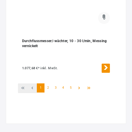
Durchflussmesser/-wächter, 10 - 30 l/min, Messing
vernickelt
1.077,68 €*
inkl. MwSt.
Seite
Seite
Seite
Seite
Seite
1
2
3
4
5