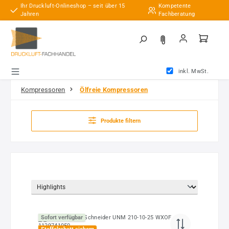
Ihr Druckluft-Onlineshop – seit über 15
Kompetente
Zum Hauptinhalt springen
Jahren
Fachberatung
inkl. MwSt.
Kompressoren
Ölfreie Kompressoren
Produkte filtern
Sofort verfügbar