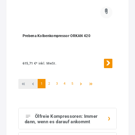
Prebena Kolbenkompressor ORKAN 420
615,71 €*
inkl. MwSt.
Seite
Seite
Seite
Seite
Seite
1
2
3
4
5
Ölfreie Kompressoren: Immer
dann, wenn es darauf ankommt