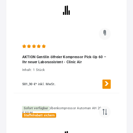
Durchschnittliche Bewertung von 5 von 5 Sternen
AKTION Gentilin ölfreier Kompressor Pick-Up 60 –
Ihr neuer Laborassistent - Clinic Air
Inhalt:
1 Stück
501,30 €*
inkl. MwSt.
Sofort verfügbar
Staffelrabatt sichern