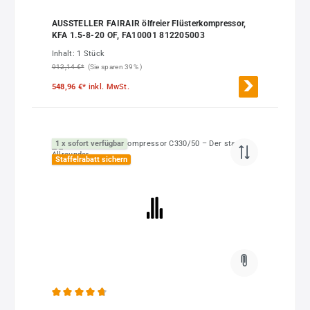
AUSSTELLER FAIRAIR ölfreier Flüsterkompressor,
KFA 1.5-8-20 OF, FA10001 812205003
Inhalt:
1 Stück
912,14 €*
(Sie sparen 39% )
548,96 €*
inkl. MwSt.
1 x sofort verfügbar
Staffelrabatt sichern
Durchschnittliche Bewertung von 4.75 von 5 Sternen