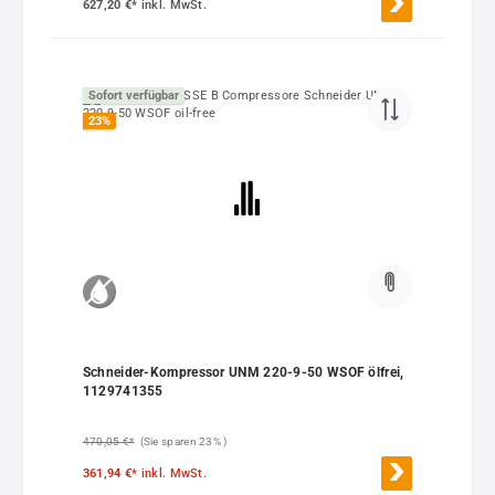
627,20 €*
inkl. MwSt.
Sofort verfügbar
23
%
Schneider-Kompressor UNM 220-9-50 WSOF ölfrei,
1129741355
470,05 €*
(Sie sparen 23% )
361,94 €*
inkl. MwSt.