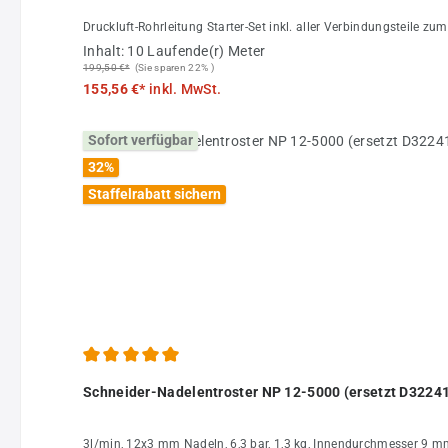
Druckluft-Rohrleitung Starter-Set inkl. aller Verbindungsteile 
Inhalt:
10 Laufende(r) Meter
199,50 €*
(Sie sparen 22% )
155,56 €*
inkl. MwSt.
Sofort verfügbar
32
%
Staffelrabatt sichern
Durchschnittliche Bewertung von 5 von 5 Sternen
Schneider-Nadelentroster NP 12-5000 (ersetzt D322
3l/min, 12x3 mm Nadeln, 6,3 bar, 1,3 kg, Innendurchmesser 9 m