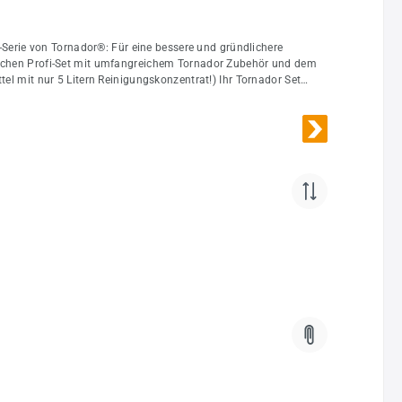
ktischen Profi-Set mit umfangreichem Tornador Zubehör und dem
5 Litern Reinigungskonzentrat!) Ihr Tornador Set
olierenden und vibrationsarmen Griffschalen. Das Rotationsset
soren zu arbeiten. Der Verschleiß ist minimiert, da das
nur Zeit und Geld, sondern zeichnet sich auch durch verringerte
destens eine Minute mit klarem Wasser durch. Bei
olstersitze, Stoffverkleidungen, Dachhimmeln, Schonbezügen und
hütteln und in den Behälter des Tornador Black füllen.