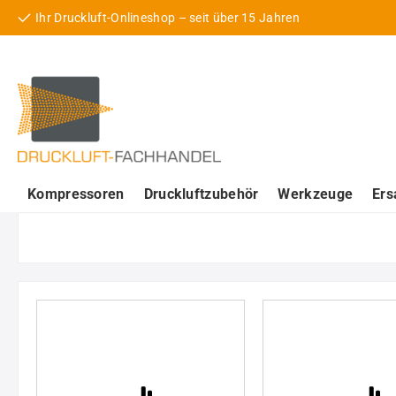
Ihr Druckluft-Onlineshop – seit über 15 Jahren
 Hauptinhalt springen
Zur Suche springen
Zur Hauptnavigation springen
Kompressoren
Druckluftzubehör
Werkzeuge
Ers