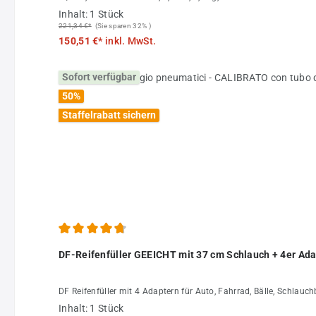
Inhalt:
1 Stück
221,34 €*
(Sie sparen 32% )
150,51 €*
inkl. MwSt.
Sofort verfügbar
50
%
Staffelrabatt sichern
Durchschnittliche Bewertung von 4.84 von 5 Sternen
DF-Reifenfüller GEEICHT mit 37 cm Schlauch + 4er Adap
DF Reifenfüller mit 4 Adaptern für Auto, Fahrrad, Bälle, Schlauc
Inhalt:
1 Stück