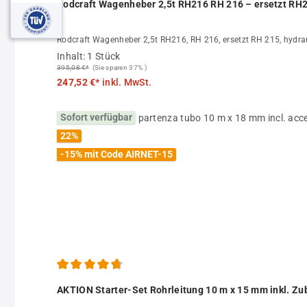
Alternativ können Sie auch 100 ml des Reinigungskonzentrats in d
Rodcraft Wagenheber 2,5t RH216 RH 216 – ersetzt RH
können Sie mit der Reinigung beginnen. Lassen Sie die Mischung
Performance, weg.
Rodcraft Wagenheber 2,5t RH216, RH 216, ersetzt RH 215, hydrau
Inhalt:
1 Stück
395,08 €*
(Sie sparen 37% )
247,52 €*
inkl. MwSt.
Sofort verfügbar
22
%
-15% mit Code AIRNET-15
Durchschnittliche Bewertung von 4.86 von 5 Sternen
AKTION Starter-Set Rohrleitung 10 m x 15 mm inkl. Zu