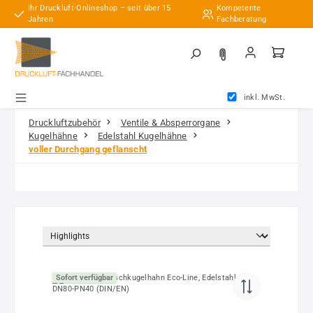
Ihr Druckluft-Onlineshop – seit über 15
Kompetente
Zum Hauptinhalt springen
Jahren
Fachberatung
inkl. MwSt.
Druckluftzubehör
Ventile & Absperrorgane
Kugelhähne
Edelstahl Kugelhähne
voller Durchgang geflanscht
Sofort verfügbar