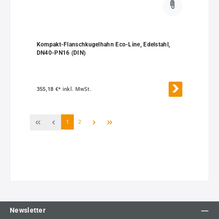
Kompakt-Flanschkugelhahn Eco-Line, Edelstahl,
DN40-PN16 (DIN)
355,18 €*
inkl. MwSt.
Seite
Seite
1
2
Newsletter