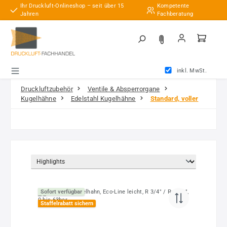
Ihr Druckluft-Onlineshop – seit über 15
Kompetente
Zum Hauptinhalt springen
Jahren
Fachberatung
inkl. MwSt.
Druckluftzubehör
Ventile & Absperrorgane
Kugelhähne
Edelstahl Kugelhähne
Standard, voller
Sofort verfügbar
Staffelrabatt sichern