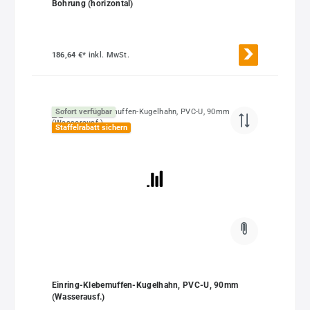
Bohrung (horizontal)
186,64 €*
inkl. MwSt.
Sofort verfügbar
Staffelrabatt sichern
Einring-Klebemuffen-Kugelhahn, PVC-U, 90mm
(Wasserausf.)