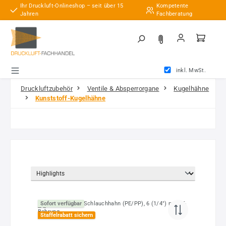
Ihr Druckluft-Onlineshop – seit über 15
Kompetente
Zum Hauptinhalt springen
Jahren
Fachberatung
inkl. MwSt.
Druckluftzubehör
Ventile & Absperrorgane
Kugelhähne
Kunststoff-Kugelhähne
Sofort verfügbar
Staffelrabatt sichern