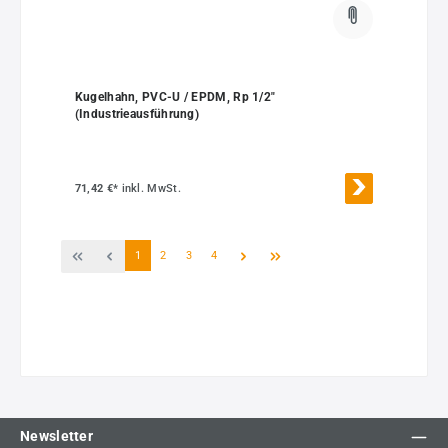
Kugelhahn, PVC-U / EPDM, Rp 1/2"
(Industrieausführung)
71,42 €*
inkl. MwSt.
Seite
Seite
Seite
Seite
1
2
3
4
Newsletter