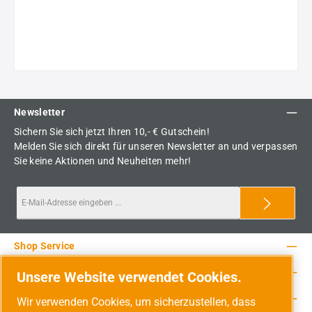
Newsletter
Sichern Sie sich jetzt Ihren 10,- € Gutschein!
Melden Sie sich direkt für unseren Newsletter an und verpassen
Sie keine Aktionen und Neuheiten mehr!
Shop Service
Rechtliche Hinweise
Unsere Website verwendet Cookies.
Service-Hotline
Wir verwenden Cookies, um sicherzustellen, dass