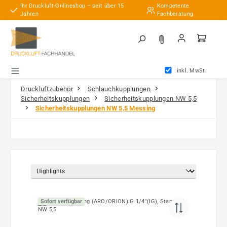
Ihr Druckluft-Onlineshop – seit über 15
Kompetente
Zum Hauptinhalt springen
Jahren
Fachberatung
inkl. MwSt.
Druckluftzubehör
Schlauchkupplungen
Sicherheitskupplungen
Sicherheitskupplungen NW 5,5
Sicherheitskupplungen NW 5,5 Messing
Sofort verfügbar