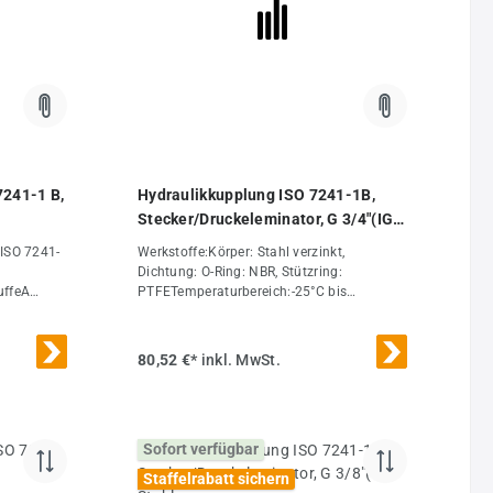
7241-1 B,
Hydraulikkupplung ISO 7241-1B,
Stecker/Druckeleminator, G 3/4"(IG),
Stahl
ISO 7241-
Werkstoffe:Körper: Stahl verzinkt,
Dichtung: O-Ring: NBR, Stützring:
uffeA
PTFETemperaturbereich:-25°C bis
+120°COptional:NPT-Gewinde -NPT,
Stecker mit Druckeliminator (kuppelbar,
auch wenn sich ein Staudruck auf der
80,52 €*
inkl. MwSt.
Steckerseite z.B. durch Sonneneinstrahlung
im entkuppelten Zustand aufgebaut hat) -
DE*O-Ring: FKM, Stützring: PTFE (DN 40
und 50 besitzen keinen Stützring)Weitere
Sofort verfügbar
Eigenschaften:AusführungStecker/Druckel
eminatorGewindeG 3/4"PN (bar)250A
Staffelrabatt sichern
(mm)31,4B (mm)52DN (ISO)