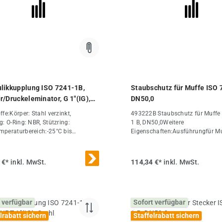
likkupplung ISO 7241-1B,
Staubschutz für Muffe ISO 
r/Druckeleminator, G 1"(IG),
DN50,0
fe:Körper: Stahl verzinkt,
493222B Staubschutz für Muffe 
g: O-Ring: NBR, Stützring:
1 B, DN50,0Weitere
peraturbereich:-25°C bis
Eigenschaften:Ausführungfür M
ptional:NPT-Gewinde -NPT,
(mm)63,2B (mm)105DN (ISO)
 mit Druckeliminator (kuppelbar,
(mm)50,0Gewicht150 g / Stk.
nn sich ein Staudruck auf der
 €*
inkl. MwSt.
114,34 €*
inkl. MwSt.
seite z.B. durch Sonneneinstrahlung
uppelten Zustand aufgebaut hat) -
ng: FKM, Stützring: PTFE (DN 40
besitzen keinen Stützring)Weitere
 verfügbar
Sofort verfügbar
haften:AusführungStecker/Druckel
orGewindeG 1"PN (bar)225A
lrabatt sichern
Staffelrabatt sichern
,8B (mm)60DN (ISO)