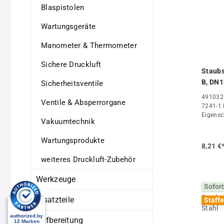
Blaspistolen
Wartungsgeräte
Manometer & Thermometer
Sichere Druckluft
Staubs
B, DN1
Sicherheitsventile
491032B
Ventile & Absperrorgane
7241-1 
Eigensc
Vakuumtechnik
(mm)23
(mm)12,
Wartungsprodukte
8,21 €
weiteres Druckluft-Zubehör
Werkzeuge
Sofort
Ersatzteile
Staffe
Aufbereitung