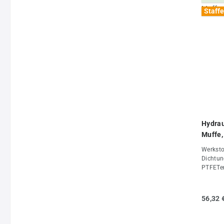
PT 1"P
Staffe
(ISO) (
(FKM/PT
Hydrau
Muffe,
Werkstof
Dichtun
PTFETem
+120°CO
Stecker
auch we
56,32 
Stecker
im entk
DE*O-Ri