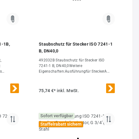
1-1B,
Staubschutz für Stecker ISO 7241-1
B, DN40,0
,
492032B Staubschutz für Stecker ISO
:
7241-1 B, DN40,0Weitere
is
Eigenschaften:Ausführungfür SteckerA
PT,
(mm)44,5B (mm)75DN (ISO)
pelbar,
(mm)40,0Gewicht80 g / Stk.
f der
75,74 €*
inkl. MwSt.
instrahlung
ut hat) -
E (DN 40
g)Weitere
Sofort verfügbar
erGewinde
1B
Staffelrabatt sichern
ichtsätze
g / Stk.