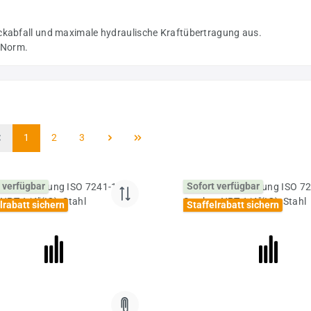
uckabfall und maximale hydraulische Kraftübertragung aus.
 Norm.
Seite
Seite
Seite
1
2
3
 verfügbar
Sofort verfügbar
lrabatt sichern
Staffelrabatt sichern