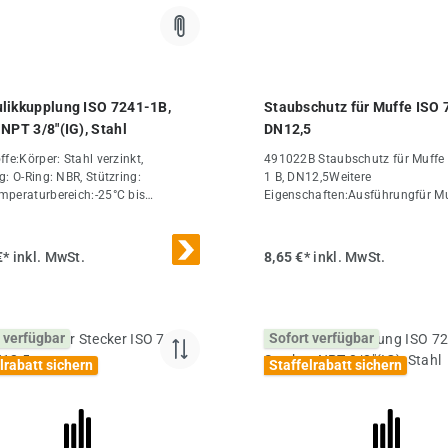
likkupplung ISO 7241-1B,
Staubschutz für Muffe ISO 
 NPT 3/8"(IG), Stahl
DN12,5
fe:Körper: Stahl verzinkt,
491022B Staubschutz für Muffe 
g: O-Ring: NBR, Stützring:
1 B, DN12,5Weitere
peraturbereich:-25°C bis
Eigenschaften:Ausführungfür M
ptional:NPT-Gewinde -NPT,
(mm)23,5B (mm)44DN (ISO)
 mit Druckeliminator (kuppelbar,
(mm)12,5Gewicht23 g / Stk.
nn sich ein Staudruck auf der
€*
inkl. MwSt.
8,65 €*
inkl. MwSt.
seite z.B. durch Sonneneinstrahlung
uppelten Zustand aufgebaut hat) -
ng: FKM, Stützring: PTFE (DN 40
besitzen keinen Stützring)Weitere
 verfügbar
Sofort verfügbar
chaften:AusführungMuffeGewindeN
"PN (bar)325A (mm)19,1B
lrabatt sichern
Staffelrabatt sichern
DN (ISO) (mm)10Ersatzdichtsätze
FE)VAM 38 DIGewicht200 g / Stk.