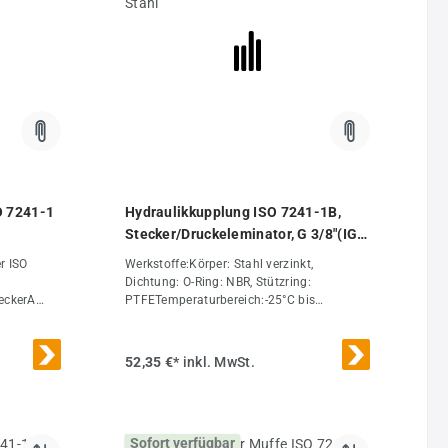
(mm)20Ersatzdichtsätze (FKM/PTFE)VAM
34 DIGewicht190 g / Stk.
O 7241-1
Hydraulikkupplung ISO 7241-1B,
Stecker/Druckeleminator, G 3/8"(IG),
Stahl
r ISO
Werkstoffe:Körper: Stahl verzinkt,
Dichtung: O-Ring: NBR, Stützring:
eckerA
PTFETemperaturbereich:-25°C bis
+120°COptional:NPT-Gewinde -NPT,
Stecker mit Druckeliminator (kuppelbar,
auch wenn sich ein Staudruck auf der
52,35 €*
inkl. MwSt.
Steckerseite z.B. durch Sonneneinstrahlung
im entkuppelten Zustand aufgebaut hat) -
DE*O-Ring: FKM, Stützring: PTFE (DN 40
und 50 besitzen keinen Stützring)Weitere
Sofort verfügbar
Eigenschaften:AusführungStecker/Druckel