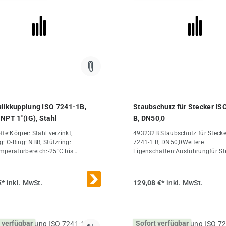
Ersatzdichtsätze (FKM/PTFE)VAM
wicht310 g / Stk.
likkupplung ISO 7241-1B,
Staubschutz für Stecker IS
 NPT 1"(IG), Stahl
B, DN50,0
fe:Körper: Stahl verzinkt,
493232B Staubschutz für Stecke
g: O-Ring: NBR, Stützring:
7241-1 B, DN50,0Weitere
peraturbereich:-25°C bis
Eigenschaften:Ausführungfür St
ptional:NPT-Gewinde -NPT,
(mm)63,2B (mm)105DN (ISO)
 mit Druckeliminator (kuppelbar,
(mm)50,0Gewicht140 g / Stk.
nn sich ein Staudruck auf der
€*
inkl. MwSt.
129,08 €*
inkl. MwSt.
seite z.B. durch Sonneneinstrahlung
uppelten Zustand aufgebaut hat) -
ng: FKM, Stützring: PTFE (DN 40
besitzen keinen Stützring)Weitere
 verfügbar
Sofort verfügbar
chaften:AusführungMuffeGewindeN