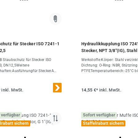
chutz für Stecker ISO 7241-1
Hydraulikkupplung ISO 724
2,5
Stecker, NPT 3/8"(IG), Stahl
 Staubschutz für Stecker ISO
Werkstoffe:Körper: Stahl verzinkt
B, DN12,5Weitere
Dichtung: O-Ring: NBR, Stützring
haften:Ausführungfür SteckerA
PTFETemperaturbereich:-25°C b
,5B (mm)44DN (ISO)
+120°COptional:NPT-Gewinde -N
5Gewicht22 g / Stk.
Stecker mit Druckeliminator (kup
auch wenn sich ein Staudruck au
*
inkl. MwSt.
14,55 €*
inkl. MwSt.
Steckerseite z.B. durch Sonnene
im entkuppelten Zustand aufgeba
DE*O-Ring: FKM, Stützring: PTF
und 50 besitzen keinen Stützrin
 verfügbar
Sofort verfügbar
Eigenschaften:AusführungSteck
NPT 3/8"PN (bar)325A (mm)19,
lrabatt sichern
Staffelrabatt sichern
(mm)35DN (ISO) (mm)10Ersatzd
(FKM/PTFE)VAM 38 DIGewicht65 