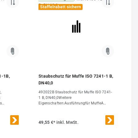
eminatorGewindeG 3/8"PN (bar)325A
Staffelrabatt sichern
(mm)19,1B (mm)35DN (ISO)
(mm)10Ersatzdichtsätze (FKM/PTFE)VAM
38 DIGewicht55 g / Stk.
1-1B,
Staubschutz für Muffe ISO 7241-1 B,
DN40,0
,
492022B Staubschutz für Muffe ISO 7241-
:
1 B, DN40,0Weitere
is
Eigenschaften:Ausführungfür MuffeA
PT,
(mm)44,5B (mm)75DN (ISO)
pelbar,
(mm)40,0Gewicht85 g / Stk.
f der
49,55 €*
inkl. MwSt.
instrahlung
ut hat) -
E (DN 40