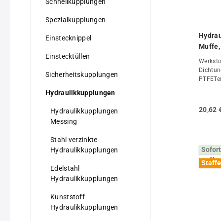
Schnellkupplungen
Spezialkupplungen
Hydrau
Einstecknippel
Muffe,
Einstecktüllen
Werkstof
Dichtun
Sicherheitskupplungen
PTFETem
+120°CO
Hydraulikkupplungen
Stecker
auch we
20,62 
Hydraulikkupplungen
Stecker
Messing
im entk
DE*O-Ri
Stahl verzinkte
und 50 
Sofort
Hydraulikkupplungen
Eigens
PT 1/4
Staffe
Edelstahl
(mm)28D
(FKM/PT
Hydraulikkupplungen
Kunststoff
Hydraulikkupplungen