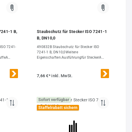
7241-1 B,
Staubschutz für Stecker ISO 7241-1
B, DN10,0
ISO 7241-
490832B Staubschutz für Stecker ISO
7241-1 B, DN10,0Weitere
uffeA
Eigenschaften:Ausführungfür SteckerA
(mm)19,1B (mm)35DN (ISO)
(mm)10,0Gewicht14 g / Stk.
7,66 €*
inkl. MwSt.
Sofort verfügbar
Staffelrabatt sichern