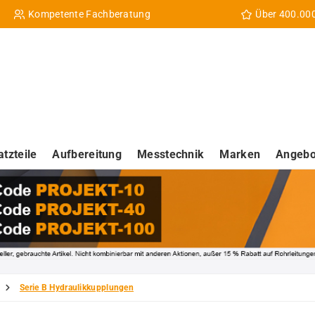
Kompetente Fachberatung
Über 400.00
atzteile
Aufbereitung
Messtechnik
Marken
Angebo
Serie B Hydraulikkupplungen