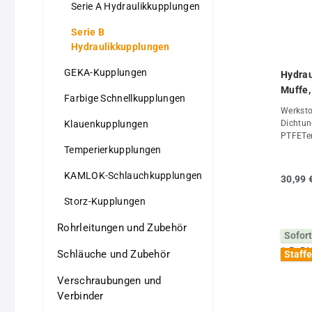
Serie A Hydraulikkupplungen
Serie B
Hydraulikkupplungen
GEKA-Kupplungen
Hydrau
Muffe,
Farbige Schnellkupplungen
Werkstof
Klauenkupplungen
Dichtun
PTFETem
+120°CO
Temperierkupplungen
Stecker
auch we
KAMLOK-Schlauchkupplungen
30,99 
Stecker
im entk
Storz-Kupplungen
DE*O-Ri
und 50 
Rohrleitungen und Zubehör
Sofort
Eigens
PT 3/8
Schläuche und Zubehör
Staffe
(mm)35
(FKM/PT
Verschraubungen und
Verbinder