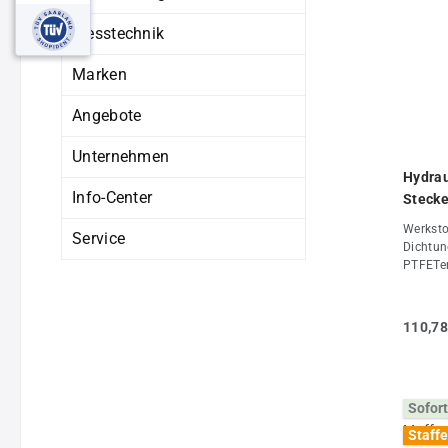
Messtechnik
Marken
Angebote
Unternehmen
Hydrau
Info-Center
Stecke
Stahl
Werkstof
Service
Dichtun
PTFETem
+120°CO
Stecker
auch we
110,78
Stecker
im entk
DE*O-Ri
und 50 
Sofort
Eigensc
eminat
Staffe
(mm)37