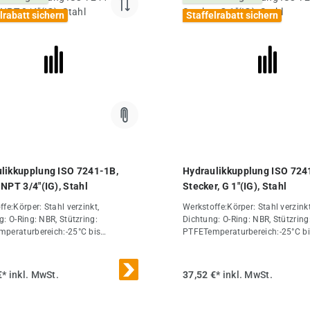
N (bar)225A (mm)37,8B (mm)60DN
lrabatt sichern
Staffelrabatt sichern
mm)25Ersatzdichtsätze
FE)VAM 10 DIGewicht850 g / Stk.
likkupplung ISO 7241-1B,
Hydraulikkupplung ISO 724
 NPT 3/4"(IG), Stahl
Stecker, G 1"(IG), Stahl
fe:Körper: Stahl verzinkt,
Werkstoffe:Körper: Stahl verzinkt
g: O-Ring: NBR, Stützring:
Dichtung: O-Ring: NBR, Stützring
peraturbereich:-25°C bis
PTFETemperaturbereich:-25°C b
ptional:NPT-Gewinde -NPT,
+120°COptional:NPT-Gewinde -N
 mit Druckeliminator (kuppelbar,
Stecker mit Druckeliminator (kup
nn sich ein Staudruck auf der
auch wenn sich ein Staudruck au
€*
inkl. MwSt.
37,52 €*
inkl. MwSt.
seite z.B. durch Sonneneinstrahlung
Steckerseite z.B. durch Sonnene
uppelten Zustand aufgebaut hat) -
im entkuppelten Zustand aufgeba
ng: FKM, Stützring: PTFE (DN 40
DE*O-Ring: FKM, Stützring: PTF