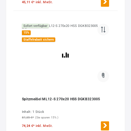
45,11 €*
inkl. MwSt.
Sofort verfügbar
15
%
Staffelrabatt sichern
Spitzmeißel ML12-S 270x20 HSS DGKB323005
Inhalt:
1 Stück
87,35 €*
(Sie sparen 15% )
74,24 €*
inkl. MwSt.