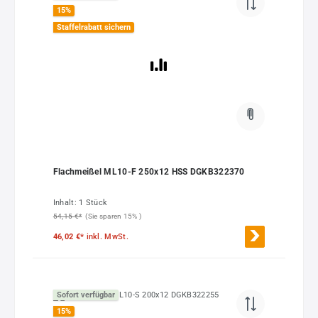
15
%
Staffelrabatt sichern
Flachmeißel ML10-F 250x12 HSS DGKB322370
Inhalt:
1 Stück
54,15 €*
(Sie sparen 15% )
46,02 €*
inkl. MwSt.
Sofort verfügbar
15
%