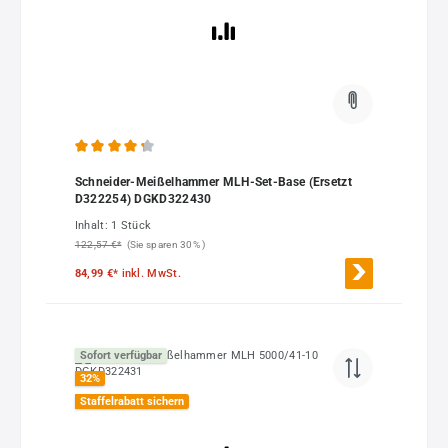
Durchschnittliche Bewertung von 4.33 von 5 Sternen
Schneider-Meißelhammer MLH-Set-Base (Ersetzt
D322254) DGKD322430
Inhalt:
1 Stück
122,57 €*
(Sie sparen 30% )
84,99 €*
inkl. MwSt.
Sofort verfügbar
32
%
Staffelrabatt sichern