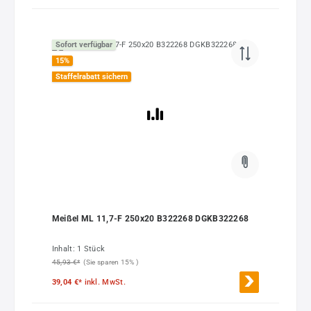
Sofort verfügbar
15
%
Staffelrabatt sichern
Meißel ML 11,7-F 250x20 B322268 DGKB322268
Inhalt:
1 Stück
45,93 €*
(Sie sparen 15% )
39,04 €*
inkl. MwSt.