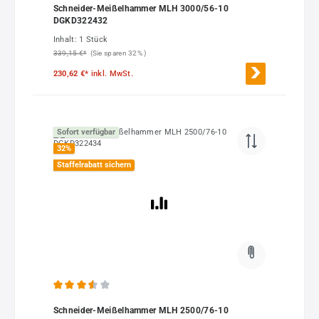
Schneider-Meißelhammer MLH 3000/56-10
DGKD322432
Inhalt:
1 Stück
339,15 €*
(Sie sparen 32% )
230,62 €*
inkl. MwSt.
Sofort verfügbar
32
%
Staffelrabatt sichern
Durchschnittliche Bewertung von 3.5 von 5 Sternen
Schneider-Meißelhammer MLH 2500/76-10