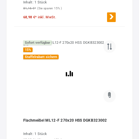
Inhalt:
1 Stück
81,16 €*
(Sie sparen 15% )
68,98 €*
inkl. MwSt.
Sofort verfügbar
15
%
Staffelrabatt sichern
Flachmeißel ML12-F 270x20 HSS DGKB323002
Inhalt:
1 Stück