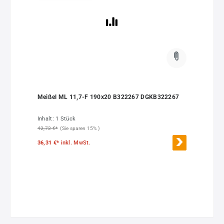
Meißel ML 11,7-F 190x20 B322267 DGKB322267
Inhalt:
1 Stück
42,72 €*
(Sie sparen 15% )
36,31 €*
inkl. MwSt.