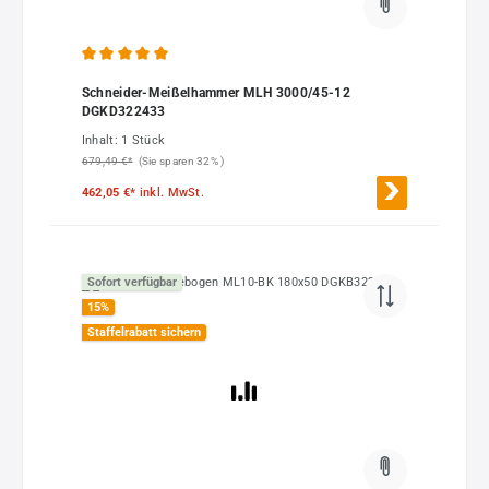
Durchschnittliche Bewertung von 5 von 5 Sternen
Schneider-Meißelhammer MLH 3000/45-12
DGKD322433
Inhalt:
1 Stück
679,49 €*
(Sie sparen 32% )
462,05 €*
inkl. MwSt.
Sofort verfügbar
15
%
Staffelrabatt sichern