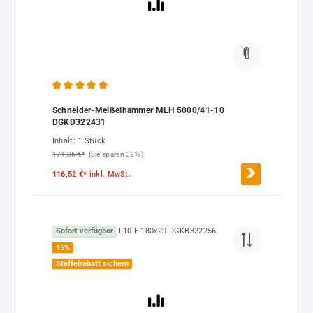
Durchschnittliche Bewertung von 5 von 5 Sternen
Schneider-Meißelhammer MLH 5000/41-10
DGKD322431
Inhalt:
1 Stück
171,36 €*
(Sie sparen 32% )
116,52 €*
inkl. MwSt.
Sofort verfügbar
15
%
Staffelrabatt sichern