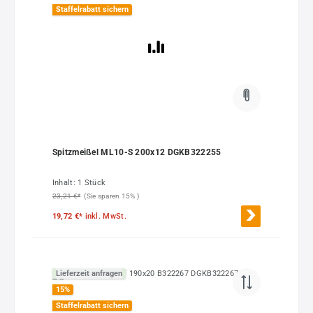
Staffelrabatt sichern
Spitzmeißel ML10-S 200x12 DGKB322255
Inhalt:
1 Stück
23,21 €*
(Sie sparen 15% )
19,72 €*
inkl. MwSt.
Lieferzeit anfragen
15
%
Staffelrabatt sichern