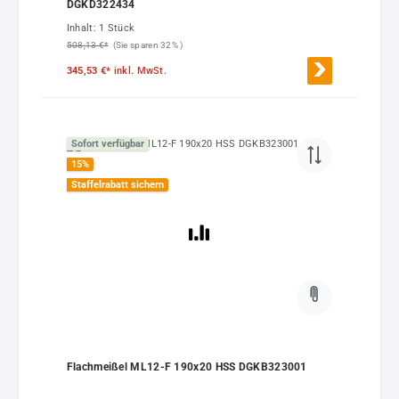
DGKD322434
Inhalt:
1 Stück
508,13 €*
(Sie sparen 32% )
345,53 €*
inkl. MwSt.
Sofort verfügbar
15
%
Staffelrabatt sichern
Flachmeißel ML12-F 190x20 HSS DGKB323001