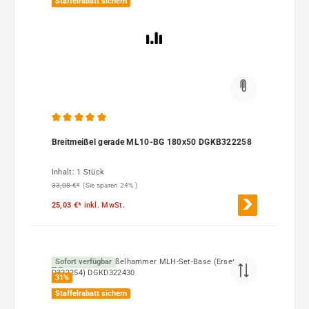
Staffelrabatt sichern
Durchschnittliche Bewertung von 5 von 5 Sternen
Breitmeißel gerade ML10-BG 180x50 DGKB322258
Inhalt:
1 Stück
33,08 €*
(Sie sparen 24% )
25,03 €*
inkl. MwSt.
Sofort verfügbar
31
%
Staffelrabatt sichern