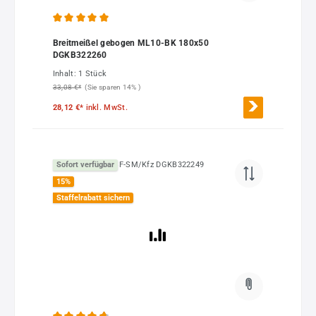
Durchschnittliche Bewertung von 5 von 5 Sternen
Breitmeißel gebogen ML10-BK 180x50
DGKB322260
Inhalt:
1 Stück
33,08 €*
(Sie sparen 14% )
28,12 €*
inkl. MwSt.
Sofort verfügbar
15
%
Staffelrabatt sichern