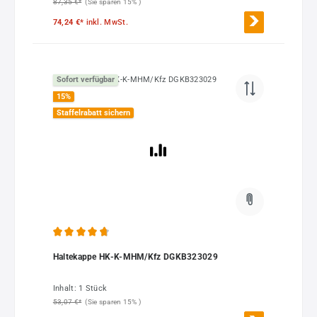
87,35 €*
(Sie sparen 15% )
74,24 €*
inkl. MwSt.
Sofort verfügbar
15
%
Staffelrabatt sichern
Durchschnittliche Bewertung von 4.83 von 5 Sternen
Haltekappe HK-K-MHM/Kfz DGKB323029
Inhalt:
1 Stück
53,07 €*
(Sie sparen 15% )