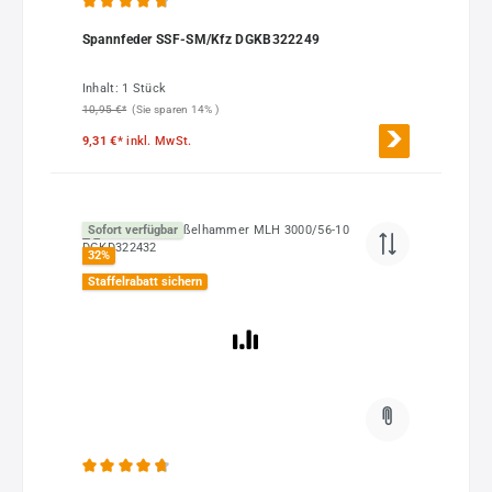
Durchschnittliche Bewertung von 4.86 von 5 Sternen
Spannfeder SSF-SM/Kfz DGKB322249
Inhalt:
1 Stück
10,95 €*
(Sie sparen 14% )
9,31 €*
inkl. MwSt.
Sofort verfügbar
32
%
Staffelrabatt sichern
Durchschnittliche Bewertung von 4.63 von 5 Sternen