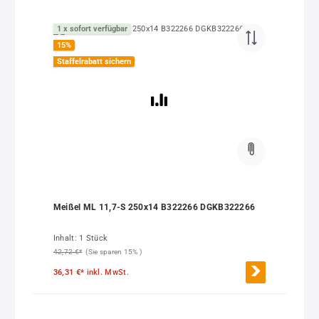
1 x sofort verfügbar
15
%
Staffelrabatt sichern
Meißel ML 11,7-S 250x14 B322266 DGKB322266
Inhalt:
1 Stück
42,72 €*
(Sie sparen 15% )
36,31 €*
inkl. MwSt.