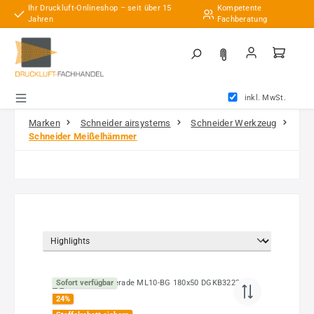
Ihr Druckluft-Onlineshop – seit über 15
Kompetente
Zum Hauptinhalt springen
Jahren
Fachberatung
inkl. MwSt.
Marken
Schneider airsystems
Schneider Werkzeug
Schneider Meißelhämmer
Sofort verfügbar
24
%