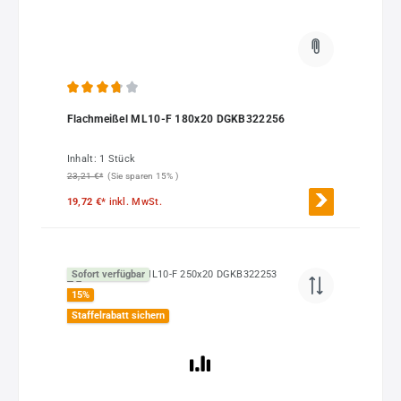
Durchschnittliche Bewertung von 3.75 von 5 Sternen
Flachmeißel ML10-F 180x20 DGKB322256
Inhalt:
1 Stück
23,21 €*
(Sie sparen 15% )
19,72 €*
inkl. MwSt.
Sofort verfügbar
15
%
Staffelrabatt sichern