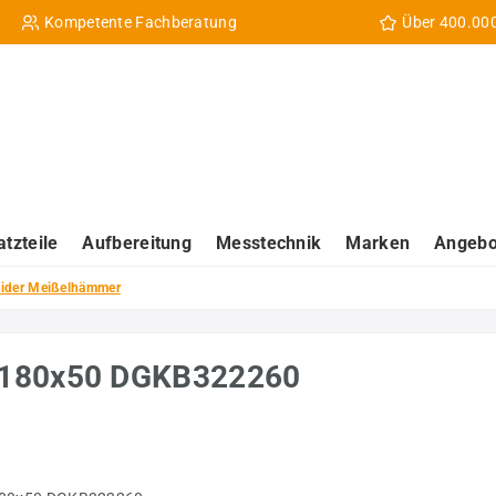
Kompetente Fachberatung
Über 400.00
atzteile
Aufbereitung
Messtechnik
Marken
Angebo
ider Meißelhämmer
K 180x50 DGKB322260