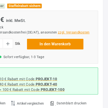
bar
Staffelrabatt sichern
 €
inkl. MwSt.
ück
versandkostenfrei (DE/AT), ansonsten
zzgl. Versandkosten
l: Gib den gewünschten Wert ein oder benutze die Schaltflächen um die Anzahl
Stk
In den Warenkorb
Sofort verfügbar, 1-3 Tage
 10 € Rabatt mit Code
PROJEKT-10
 40 € Rabatt
mit Code
PROJEKT-40
-> 100 € Rabatt mit Code
PROJEKT-100
rken
Datenblatt drucken
Artikel vergleichen
.