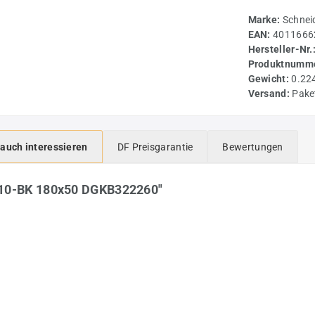
Marke:
Schnei
EAN:
4011666
Hersteller-Nr.
Produktnumme
Gewicht:
0.22
Versand:
Pake
 auch interessieren
DF Preisgarantie
Bewertungen
L10-BK 180x50 DGKB322260"