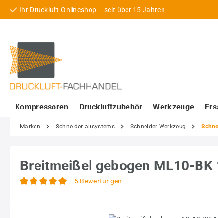
Ihr Druckluft-Onlineshop – seit über 15 Jahren
 Hauptinhalt springen
Zur Suche springen
Zur Hauptnavigation springen
Kompressoren
Druckluftzubehör
Werkzeuge
Ers
Marken
Schneider airsystems
Schneider Werkzeug
Schne
Breitmeißel gebogen ML10-B
5 Bewertungen
Durchschnittliche Bewertung von 5 von 5 Sternen