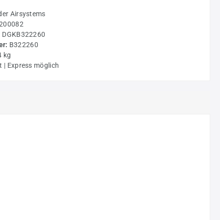
der Airsystems
200082
:
DGKB322260
r:
B322260
4 kg
t | Express möglich