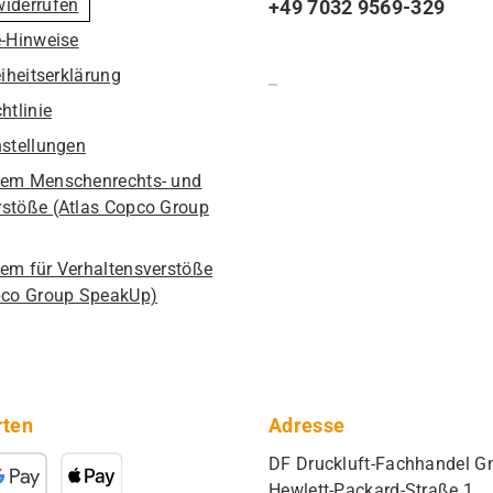
widerrufen
+49 7032 9569-329
e-Hinweise
eiheitserklärung
htlinie
nstellungen
em Menschenrechts- und
stöße (Atlas Copco Group
em für Verhaltensverstöße
pco Group SpeakUp)
rten
Adresse
DF Druckluft-Fachhandel 
Hewlett-Packard-Straße 1