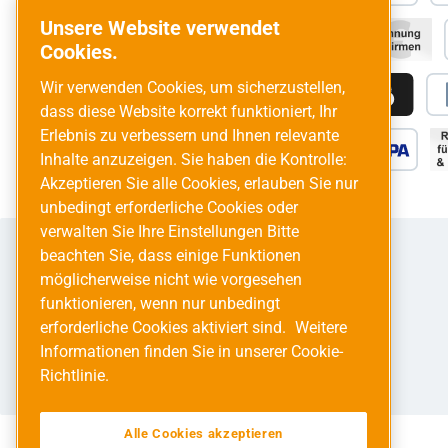
Unsere Website verwendet
Cookies.
Wir verwenden Cookies, um sicherzustellen,
dass diese Website korrekt funktioniert, Ihr
Erlebnis zu verbessern und Ihnen relevante
Inhalte anzuzeigen. Sie haben die Kontrolle:
Akzeptieren Sie alle Cookies, erlauben Sie nur
unbedingt erforderliche Cookies oder
verwalten Sie Ihre Einstellungen Bitte
beachten Sie, dass einige Funktionen
möglicherweise nicht wie vorgesehen
funktionieren, wenn nur unbedingt
erforderliche Cookies aktiviert sind.
Weitere
Informationen finden Sie in unserer Cookie-
Richtlinie.
Alle Cookies akzeptieren