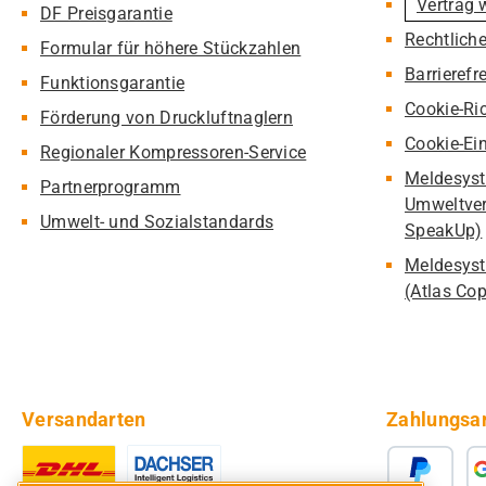
Vertrag 
DF Preisgarantie
Rechtlich
Formular für höhere Stückzahlen
Barrierefr
Funktionsgarantie
Cookie-Ric
Förderung von Druckluftnaglern
Cookie-Ei
Regionaler Kompressoren-Service
Meldesyst
Partnerprogramm
Umweltver
Umwelt- und Sozialstandards
SpeakUp)
Meldesyst
(Atlas Co
Versandarten
Zahlungsa