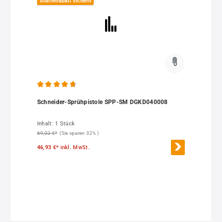
Staffelrabatt sichern
Durchschnittliche Bewertung von 4.8 von 5 Sternen
Schneider-Sprühpistole SPP-SM DGKD040008
Inhalt:
1 Stück
69,02 €*
(Sie sparen 32% )
46,93 €*
inkl. MwSt.