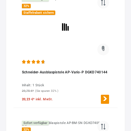
32
%
Staffelrabatt sichern
Durchschnittliche Bewertung von 4.87 von 5 Sternen
Schneider-Ausblaspistole AP-Vario-P DGKD740144
Inhalt:
1 Stück
29,75 €*
(Sie sparen 32% )
20,23 €*
inkl. MwSt.
Sofort verfügbar
32
%