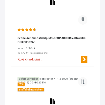
Durchschnittliche Bewertung von 4.64 von 5 Sternen
Schneider-Sandstrahlpistole SSP-Strahlfix-Staubfrei
DGKD030263
Inhalt:
1 Stück
104,72 €*
(Sie sparen 30% )
72,92 €*
inkl. MwSt.
Sofort verfügbar
32
%
Staffelrabatt sichern