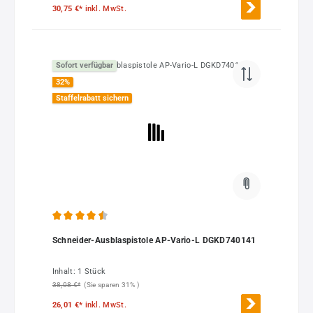
30,75 €*
inkl. MwSt.
Sofort verfügbar
32
%
Staffelrabatt sichern
Durchschnittliche Bewertung von 4.5 von 5 Sternen
Schneider-Ausblaspistole AP-Vario-L DGKD740141
Inhalt:
1 Stück
38,08 €*
(Sie sparen 31% )
26,01 €*
inkl. MwSt.