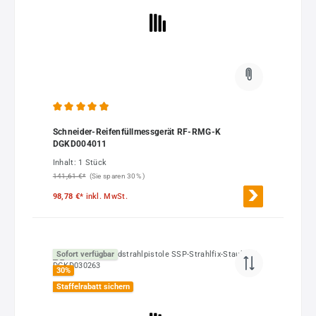
Durchschnittliche Bewertung von 4.91 von 5 Sternen
Schneider-Reifenfüllmessgerät RF-RMG-K
DGKD004011
Inhalt:
1 Stück
141,61 €*
(Sie sparen 30% )
98,78 €*
inkl. MwSt.
Sofort verfügbar
30
%
Staffelrabatt sichern