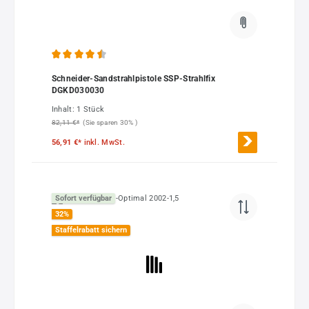
Durchschnittliche Bewertung von 4.55 von 5 Sternen
Schneider-Sandstrahlpistole SSP-Strahlfix
DGKD030030
Inhalt:
1 Stück
82,11 €*
(Sie sparen 30% )
56,91 €*
inkl. MwSt.
Sofort verfügbar
32
%
Staffelrabatt sichern