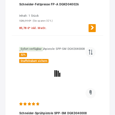
Durchschnittliche Bewertung von 4.8 von 5 Sternen
Schneider-Fettpresse FP-A DGKD040026
Inhalt:
1 Stück
126,14 €*
(Sie sparen 32% )
85,78 €*
inkl. MwSt.
Sofort verfügbar
32
%
Staffelrabatt sichern
Durchschnittliche Bewertung von 4.8 von 5 Sternen
Schneider-Sprühpistole SPP-SM DGKD040008