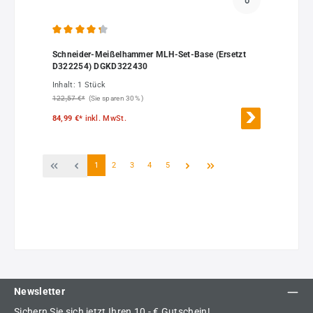
Durchschnittliche Bewertung von 4.33 von 5 Sternen
Schneider-Meißelhammer MLH-Set-Base (Ersetzt
D322254) DGKD322430
Inhalt:
1 Stück
122,57 €*
(Sie sparen 30% )
84,99 €*
inkl. MwSt.
Seite
Seite
Seite
Seite
Seite
1
2
3
4
5
Newsletter
Sichern Sie sich jetzt Ihren 10,- € Gutschein!