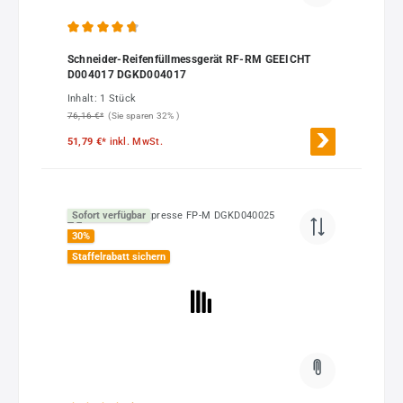
Durchschnittliche Bewertung von 4.78 von 5 Sternen
Schneider-Reifenfüllmessgerät RF-RM GEEICHT
D004017 DGKD004017
Inhalt:
1 Stück
76,16 €*
(Sie sparen 32% )
51,79 €*
inkl. MwSt.
Sofort verfügbar
30
%
Staffelrabatt sichern