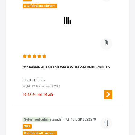
Staffelrabatt sichern
Durchschnittliche Bewertung von 4.68 von 5 Sternen
Schneider-Ausblaspistole AP-BM-SN DGKD740015
Inhalt:
1 Stück
28,56 €*
(Sie sparen 32% )
19,42 €*
inkl. MwSt.
Sofort verfügbar
28
%
Staffelrabatt sichern