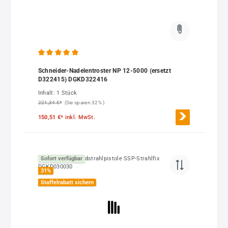
Durchschnittliche Bewertung von 5 von 5 Sternen
Schneider-Nadelentroster NP 12-5000 (ersetzt
D322415) DGKD322416
Inhalt:
1 Stück
221,34 €*
(Sie sparen 32% )
150,51 €*
inkl. MwSt.
Sofort verfügbar
31
%
Staffelrabatt sichern