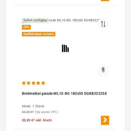
Sofort verfügbar
24
%
Staffelrabatt sichern
Durchschnittliche Bewertung von 5 von 5 Sternen
Breitmeißel gerade ML10-BG 180x50 DGKB322258
Inhalt:
1 Stück
33,08 €*
(Sie sparen 24% )
25,03 €*
inkl. MwSt.