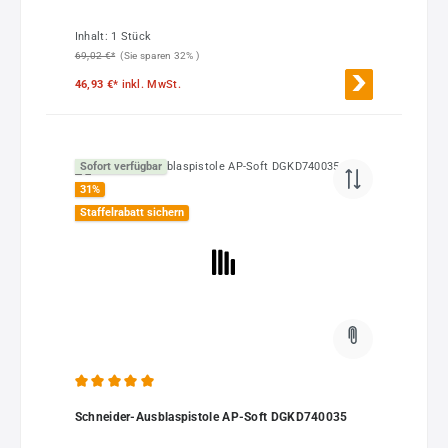
Inhalt:
1 Stück
69,02 €*
(Sie sparen 32% )
46,93 €*
inkl. MwSt.
Sofort verfügbar
31
%
Staffelrabatt sichern
Durchschnittliche Bewertung von 5 von 5 Sternen
Schneider-Ausblaspistole AP-Soft DGKD740035