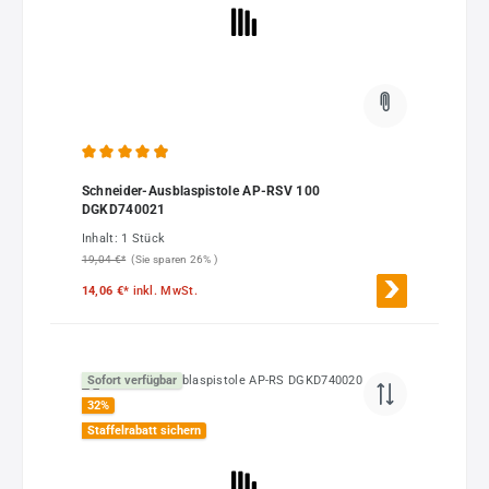
Durchschnittliche Bewertung von 4.93 von 5 Sternen
Schneider-Ausblaspistole AP-RSV 100
DGKD740021
Inhalt:
1 Stück
19,04 €*
(Sie sparen 26% )
14,06 €*
inkl. MwSt.
Sofort verfügbar
32
%
Staffelrabatt sichern