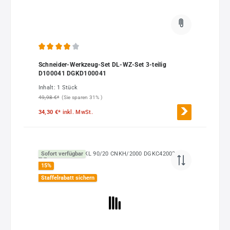
Durchschnittliche Bewertung von 3.95 von 5 Sternen
Schneider-Werkzeug-Set DL-WZ-Set 3-teilig
D100041 DGKD100041
Inhalt:
1 Stück
49,98 €*
(Sie sparen 31% )
34,30 €*
inkl. MwSt.
Sofort verfügbar
15
%
Staffelrabatt sichern