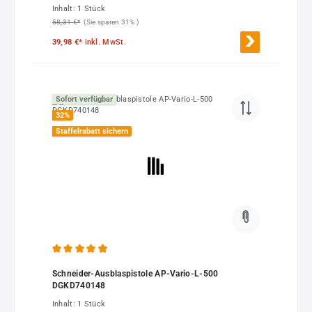
Inhalt:
1 Stück
58,31 €*
(Sie sparen 31% )
39,98 €*
inkl. MwSt.
Sofort verfügbar
32
%
Staffelrabatt sichern
Durchschnittliche Bewertung von 4.93 von 5 Sternen
Schneider-Ausblaspistole AP-Vario-L-500
DGKD740148
Inhalt:
1 Stück