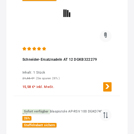
Durchschnittliche Bewertung von 5 von 5 Sternen
Schneider-Ersatznadeln AT 12 DGKB322279
Inhalt:
1 Stück
21,66 €*
(Sie sparen 28% )
15,58 €*
inkl. MwSt.
Sofort verfügbar
26
%
Staffelrabatt sichern