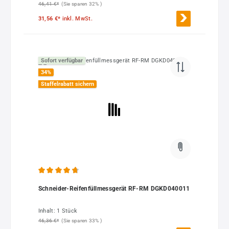
46,41 €*
(Sie sparen 32% )
31,56 €*
inkl. MwSt.
Sofort verfügbar
34
%
Staffelrabatt sichern
Durchschnittliche Bewertung von 4.7 von 5 Sternen
Schneider-Reifenfüllmessgerät RF-RM DGKD040011
Inhalt:
1 Stück
46,36 €*
(Sie sparen 33% )