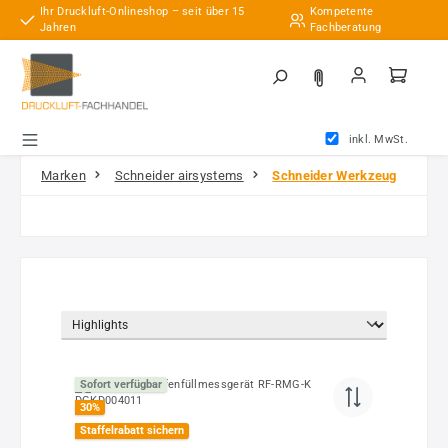
Ihr Druckluft-Onlineshop – seit über 15
Kompetente
Zum Hauptinhalt springen
Jahren
Fachberatung
inkl. MwSt.
Marken
Schneider airsystems
Schneider Werkzeug
Sofort verfügbar
30
%
Staffelrabatt sichern