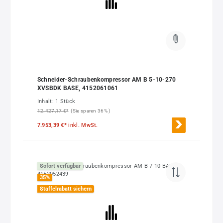
Schneider-Schraubenkompressor AM B 5-10-270
XVSBDK BASE, 4152061061
Inhalt:
1 Stück
12.427,17 €*
(Sie sparen 36% )
7.953,39 €*
inkl. MwSt.
Sofort verfügbar
35
%
Staffelrabatt sichern