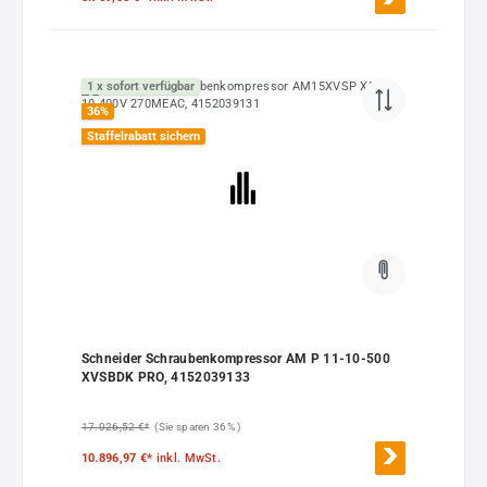
1 x sofort verfügbar
36
%
Staffelrabatt sichern
Schneider Schraubenkompressor AM P 11-10-500
XVSBDK PRO, 4152039133
17.026,52 €*
(Sie sparen 36% )
10.896,97 €*
inkl. MwSt.