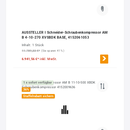
AUSSTELLER I Schneider-Schraubenkompressor AM
B 4-10-270 XVSBDK BASE, 4152061053
Inhalt:
1 Stück
11.789,33 €*
(Sie sparen 41% )
6.941,56 €*
inkl. MwSt.
1 x sofort verfügbar
36
%
Staffelrabatt sichern