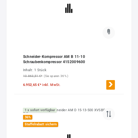
Schneider-Kompressor AM B 11-10
Schraubenkompressor 4152009600
Inhalt:
1 Stück
10.863,51 €*
(Sie sparen 36% )
6.952,65 €*
inkl. MwSt.
1 x sofort verfügbar
36
%
Staffelrabatt sichern