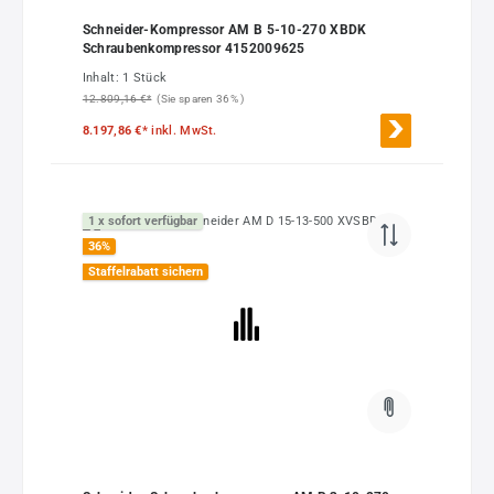
Schneider-Kompressor AM B 5-10-270 XBDK
Schraubenkompressor 4152009625
Inhalt:
1 Stück
12.809,16 €*
(Sie sparen 36% )
8.197,86 €*
inkl. MwSt.
1 x sofort verfügbar
36
%
Staffelrabatt sichern