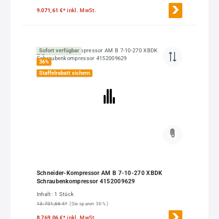
9.071,61 €*
inkl. MwSt.
Sofort verfügbar
36
%
Staffelrabatt sichern
Schneider-Kompressor AM B 7-10-270 XBDK
Schraubenkompressor 4152009629
Inhalt:
1 Stück
13.701,66 €*
(Sie sparen 36% )
8.769,06 €*
inkl. MwSt.