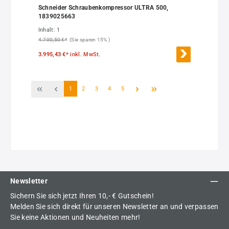
Schneider Schraubenkompressor ULTRA 500,
1839025663
Inhalt:
1
4.700,50 €*
(Sie sparen 15% )
3.995,43 €*
inkl. MwSt.
Seite
Seite
Seite
Seite
Seite
1
2
3
4
5
Newsletter
Sichern Sie sich jetzt Ihren 10,- € Gutschein!
Melden Sie sich direkt für unseren Newsletter an und verpassen
Sie keine Aktionen und Neuheiten mehr!