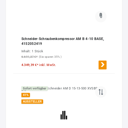
Schneider-Schraubenkompressor AM B 4-10 BASE,
4152052419
Inhalt:
1 Stück
6.691,37 €*
(Sie sparen 35% )
4.349,39 €*
inkl. MwSt.
Sofort verfügbar
41
%
AUSSTELLER