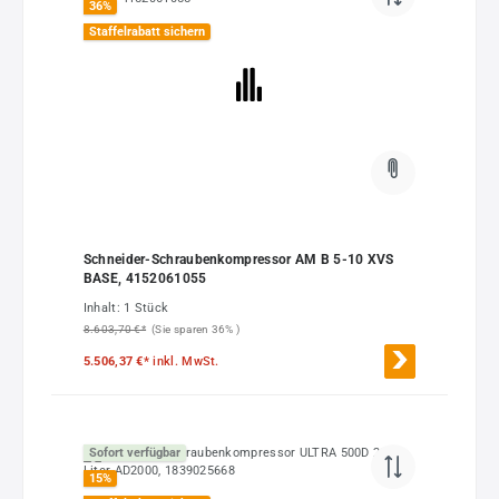
36
%
Staffelrabatt sichern
Schneider-Schraubenkompressor AM B 5-10 XVS
BASE, 4152061055
Inhalt:
1 Stück
8.603,70 €*
(Sie sparen 36% )
5.506,37 €*
inkl. MwSt.
Sofort verfügbar
15
%