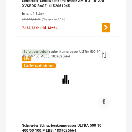
Schneider-Schraubenkompressor AM B 3-10-270
XVSBDK BASE, 4152061045
Inhalt:
1 Stück
11.152,68 €*
(Sie sparen 36% )
7.137,72 €*
inkl. MwSt.
Sofort verfügbar
15
%
Staffelrabatt sichern
Schneider Schraubenkompressor ULTRA 500 10
400/50 100 MEBB, 1839025664