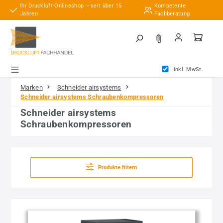
Ihr Druckluft-Onlineshop – seit über 15
Kompetente
Zum Hauptinhalt springen
Jahren
Fachberatung
inkl. MwSt.
Marken
Schneider airsystems
Schneider airsystems Schraubenkompressoren
Schneider airsystems
Schraubenkompressoren
Produkte filtern