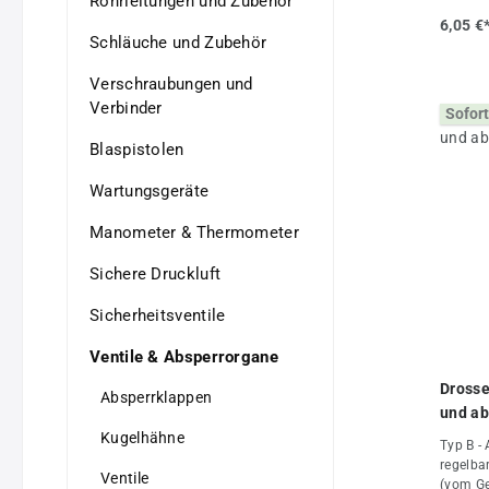
Rohrleitungen und Zubehör
Einstel
6,05 €
•gleich
Schläuche und Zubehör
verschi
möglich
Verschraubungen und
regelba
Verbinder
Sofort
Abluft 
gedross
Blaspistolen
kleine 
Volumen
Wartungsgeräte
Luftvol
Rückhub
Manometer & Thermometer
möglich
regelba
Sichere Druckluft
abluftr
kleine 
Zylinder
Sicherheitsventile
Geschwi
ohne "S
Ventile & Absperrorgane
verwend
Drosse
Messing 
Absperrklappen
und Dis
und ab
Kunstst
Kugelhähne
Typ B - 
+80°CBe
regelbar
barLief
Ventile
(vom G
integrie