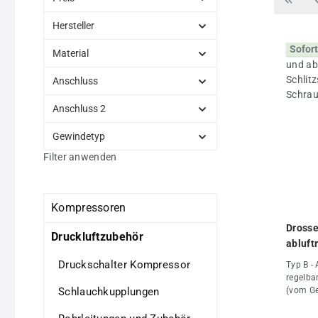
Hersteller
Sofort
Material
Anschluss
Anschluss 2
Gewindetyp
Filter anwenden
Kompressoren
Drosse
Druckluftzubehör
abluft
(mit S
Druckschalter Kompressor
Typ B - 
regelbar
Schlauchkupplungen
(vom G
gedross
Zylinde