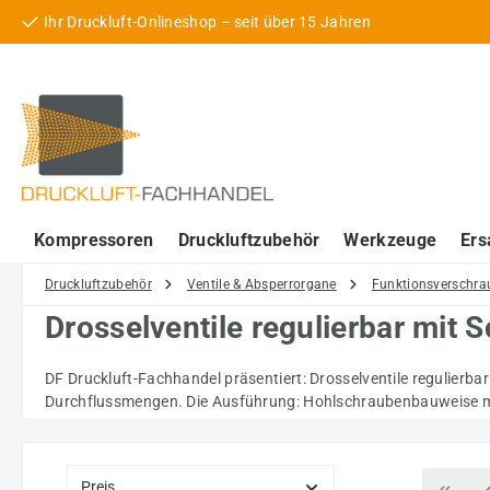
Ihr Druckluft-Onlineshop – seit über 15 Jahren
 Hauptinhalt springen
Zur Suche springen
Zur Hauptnavigation springen
Kompressoren
Druckluftzubehör
Werkzeuge
Ers
Druckluftzubehör
Ventile & Absperrorgane
Funktionsverschr
Drosselventile regulierbar mit 
DF Druckluft-Fachhandel präsentiert: Drosselventile regulierba
Durchflussmengen. Die Ausführung: Hohlschraubenbauweise mi
Preis