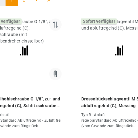
 verfügbar
Sofort verfügbar
lhohlschraube G 1/8", zu- und
Drosselrückschlagventil M 5
regelnd (C), Schlitzschraube
abluftregelnd (C), Messing
chraubendreher einstellbar)
Abluft
Typ B - Abluft
Standard:Abluftregelnd - Zuluft frei
regelbarStandard:Abluftregelnd - 
ewinde zum Ringstück
(vom Gewinde zum Ringstück
elt)Verwendungsempfehlung:Für
gedrosselt)Verwendungsempfeh
r ab Ø 16 mmVorteile:•gute
Zylinder ab Ø 16 mmVorteile:•gu