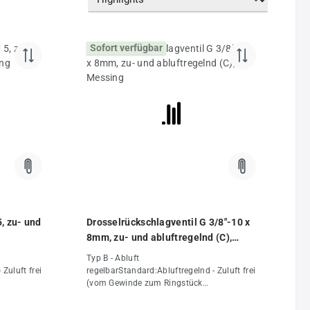
Sofort verfügbar
, zu- und
Drosselrückschlagventil G 3/8"-10 x
8mm, zu- und abluftregelnd (C),
Messing
Typ B - Abluft
Zuluft frei
regelbarStandard:Abluftregelnd - Zuluft frei
(vom Gewinde zum Ringstück
lung:Für
gedrosselt)Verwendungsempfehlung:Für
te
Zylinder ab Ø 16 mmVorteile:•gute