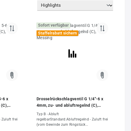
Sofort verfügbar
Staffelrabatt sichern
5-6 x
Drosselrückschlagventil G 1/4"-6 x
(C),
4mm, zu- und abluftregelnd (C),
Messing
Typ B - Abluft
Zuluft frei
regelbarStandard:Abluftregelnd - Zuluft frei
(vom Gewinde zum Ringstück
lung:Für
gedrosselt)Verwendungsempfehlung:Für