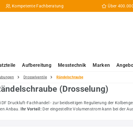
Kompetente Fachberatung
Über 400.00
atzteile
Aufbereitung
Messtechnik
Marken
Angebo
aubungen
Drosselventile
Rändelschraube
 Rändelschraube (Drosselung)
ei DF Druckluft-Fachhandel - zur beidseitigen Regulierung der Kolben
ten Anbau.
Ihr Vorteil:
Der eingestellte Volumenstrom kann bei der Au