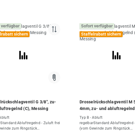
 verfügbar
Sofort verfügbar
lrabatt sichern
Staffelrabatt sichern
lrückschlagventil G 3/8", zu-
Drosselrückschlagventil M 
luftregelnd (C), Messing
4mm, zu- und abluftregelnd 
Messing
Abluft
Typ B - Abluft
Standard:Abluftregelnd - Zuluft frei
regelbarStandard:Abluftregelnd - 
ewinde zum Ringstück
(vom Gewinde zum Ringstück
elt)Verwendungsempfehlung:Für
gedrosselt)Verwendungsempfeh