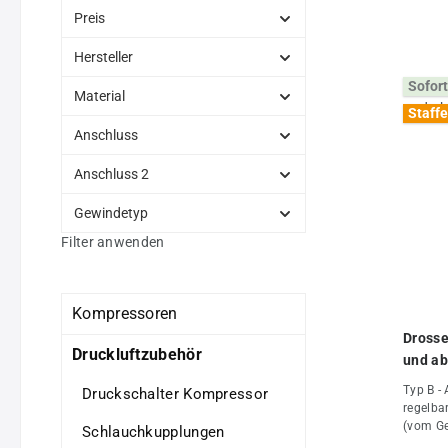
Preis
Hersteller
Sofort
Material
Staffe
Anschluss
Anschluss 2
Gewindetyp
Filter anwenden
Kompressoren
Drosse
Druckluftzubehör
und ab
Typ B - 
Druckschalter Kompressor
regelbar
(vom G
Schlauchkupplungen
gedross