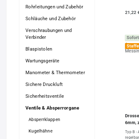
Zylinde
Rohrleitungen und Zubehör
Einstel
21,22 
•gleich
Schläuche und Zubehör
verschi
möglich
Verschraubungen und
regelba
Verbinder
Sofort
Abluft 
gedross
Staffe
Blaspistolen
kleine 
Volumen
Wartungsgeräte
Luftvol
Rückhub
möglich
Manometer & Thermometer
regelba
abluftr
Sichere Druckluft
kleine 
Zylinder
Sicherheitsventile
Geschwi
ohne "S
Ventile & Absperrorgane
verwend
Drosse
ube: Mes
Absperrklappen
Messing
6mm, z
und Dis
Messi
Kugelhähne
Typ B - 
Kunstst
regelbar
+80°CBe