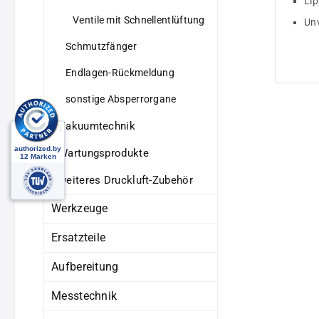
Lip
Kunstst
Ventile mit Schnellentlüftung
Unv
+80°CBe
barVort
Schmutzfänger
•unverl
Schlüss
Endlagen-Rückmeldung
des Geb
Hohlsch
sonstige Absperrorgane
zuluftre
abluftr
Vakuumtechnik
Eigensc
abluftr
Wartungsprodukte
(C)Eins
Schraub
außenG 
weiteres Druckluft-Zubehör
(mm)8 x
Werkzeuge
Ersatzteile
Aufbereitung
Messtechnik