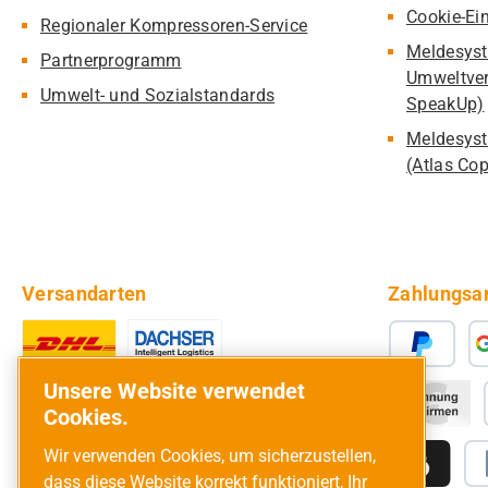
Cookie-Ei
Regionaler Kompressoren-Service
Meldesyst
Partnerprogramm
Umweltver
Umwelt- und Sozialstandards
SpeakUp)
Meldesyst
(Atlas Co
Versandarten
Zahlungsa
Unsere Website verwendet
Cookies.
Wir verwenden Cookies, um sicherzustellen,
dass diese Website korrekt funktioniert, Ihr