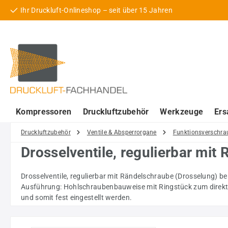
Ihr Druckluft-Onlineshop – seit über 15 Jahren
 Hauptinhalt springen
Zur Suche springen
Zur Hauptnavigation springen
Kompressoren
Druckluftzubehör
Werkzeuge
Ers
Druckluftzubehör
Ventile & Absperrorgane
Funktionsverschr
Drosselventile, regulierbar mit
Drosselventile, regulierbar mit Rändelschraube (Drosselung) b
Ausführung: Hohlschraubenbauweise mit Ringstück zum direk
und somit fest eingestellt werden.