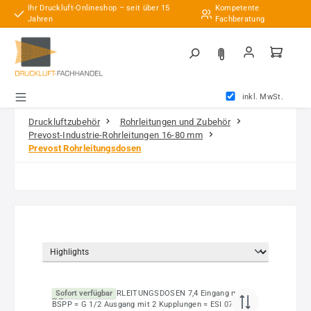
Ihr Druckluft-Onlineshop – seit über 15
Kompetente
Zum Hauptinhalt springen
Jahren
Fachberatung
inkl. MwSt.
Druckluftzubehör
Rohrleitungen und Zubehör
Prevost-Industrie-Rohrleitungen 16-80 mm
Prevost Rohrleitungsdosen
Sofort verfügbar