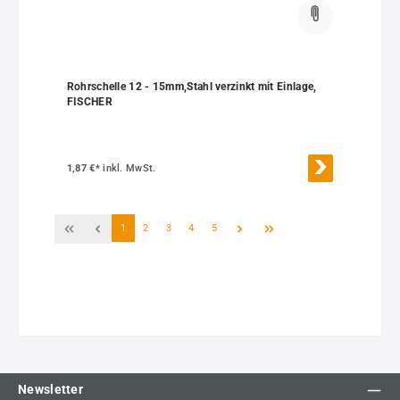
Rohrschelle 12 - 15mm,Stahl verzinkt mit Einlage,
FISCHER
1,87 €*
inkl. MwSt.
Seite
Seite
Seite
Seite
Seite
1
2
3
4
5
Newsletter