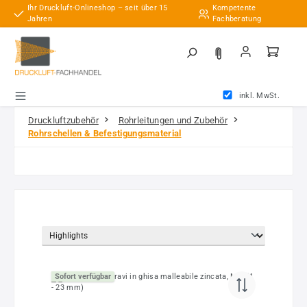
Ihr Druckluft-Onlineshop – seit über 15
Kompetente
Zum Hauptinhalt springen
Jahren
Fachberatung
inkl. MwSt.
Druckluftzubehör
Rohrleitungen und Zubehör
Rohrschellen & Befestigungsmaterial
Sofort verfügbar