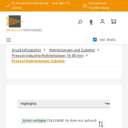
Ihr Druckluft-Onlineshop – seit über 15
Kompetente
Zum Hauptinhalt springen
Jahren
Fachberatung
inkl. MwSt.
Druckluftzubehör
Rohrleitungen und Zubehör
Prevost-Industrie-Rohrleitungen 16-80 mm
Prevost Rohrleitungen Zubehör
Sofort verfügbar