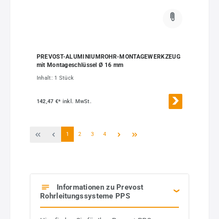
PREVOST-ALUMINIUMROHR-MONTAGEWERKZEUG
mit Montageschlüssel Ø 16 mm
Inhalt:
1 Stück
142,47 €*
inkl. MwSt.
Seite
Seite
Seite
Seite
1
2
3
4
Informationen zu Prevost
Rohrleitungssysteme PPS