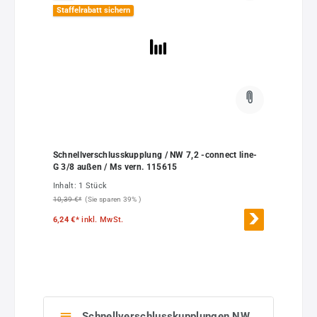
Staffelrabatt sichern
Schnellverschlusskupplung / NW 7,2 -connect line-
G 3/8 außen / Ms vern. 115615
Inhalt:
1 Stück
10,39 €*
(Sie sparen 39% )
6,24 €*
inkl. MwSt.
Schnellverschlusskupplungen NW