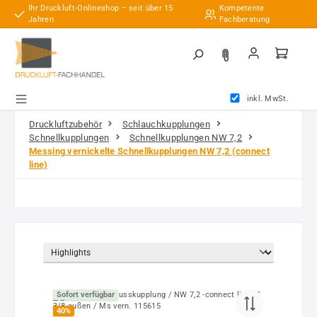
Ihr Druckluft-Onlineshop – seit über 15
Kompetente
Zum Hauptinhalt springen
Jahren
Fachberatung
inkl. MwSt.
Druckluftzubehör
Schlauchkupplungen
Schnellkupplungen
Schnellkupplungen NW 7,2
Messing vernickelte Schnellkupplungen NW 7,2 (connect
line)
Sofort verfügbar
40
%