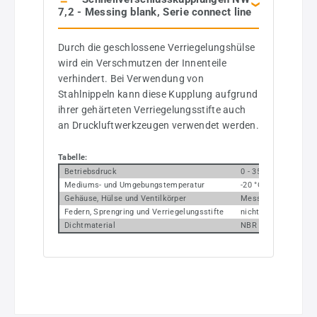
7,2 - Messing blank, Serie connect line
Durch die geschlossene Verriegelungshülse
wird ein Verschmutzen der Innenteile
verhindert. Bei Verwendung von
Stahlnippeln kann diese Kupplung aufgrund
ihrer gehärteten Verriegelungsstifte auch
an Druckluftwerkzeugen verwendet werden.
Tabelle:
Betriebsdruck
0 - 35 bar, maximale
Mediums- und Umgebungstemperatur
-20 °C bis +100 °C
Gehäuse, Hülse und Ventilkörper
Messing vernickelt
Federn, Sprengring und Verriegelungsstifte
nichtrostender Stahl
Dichtmaterial
NBR