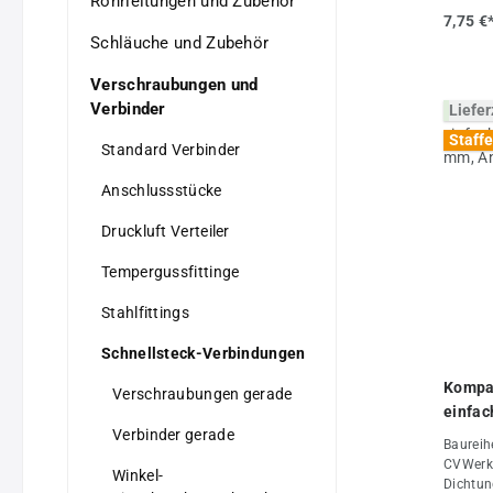
Rohrleitungen und Zubehör
Kunstst
7,75 €
max. +7
Schläuche und Zubehör
+150°C)
barBaur
Verschraubungen und
Edelsta
Verbinder
Liefer
Edelsta
bis max
Staffe
Standard Verbinder
barInfo
ausschl
Anschlussstücke
Fette v
ermögli
Druckluft Verteiler
Schlauc
Anschlü
Innense
Tempergussfittinge
eingesc
Eigensc
Stahlfittings
vernick
(mm)10T
Schnellsteck-Verbindungen
+70Betr
Kompak
15Gewic
Verschraubungen gerade
einfac
Verbinder gerade
05 mm
Baureih
CVWerks
Winkel-
Dichtun