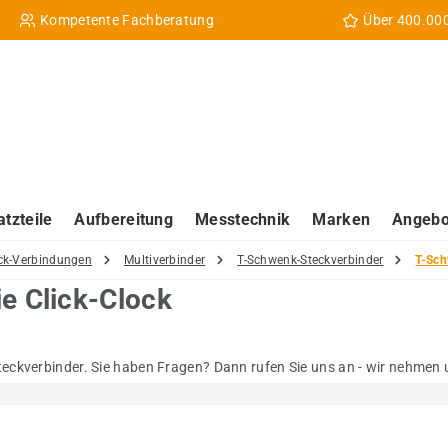
Kompetente Fachberatung
Über 400.00
atzteile
Aufbereitung
Messtechnik
Marken
Angebo
ck-Verbindungen
Multiverbinder
T-Schwenk-Steckverbinder
T-Sch
e Click-Clock
ckverbinder. Sie haben Fragen? Dann rufen Sie uns an - wir nehmen un