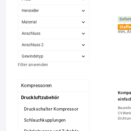
Hersteller
Sofort
Material
Staffe
Anschluss
Anschluss 2
Gewindetyp
Filter anwenden
Kompressoren
Kompak
Druckluftzubehör
einfac
10 mm,
Baureih
Druckschalter Kompressor
CVWerks
Dichtun
Schlauchkupplungen
Lösering: Messing vernickelt (B
Topline: