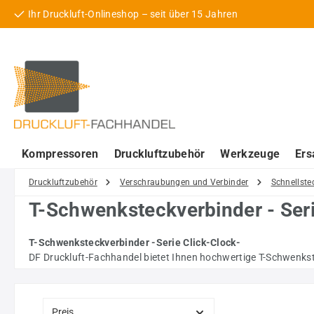
Ihr Druckluft-Onlineshop – seit über 15 Jahren
 Hauptinhalt springen
Zur Suche springen
Zur Hauptnavigation springen
Kompressoren
Druckluftzubehör
Werkzeuge
Ers
Druckluftzubehör
Verschraubungen und Verbinder
Schnellste
T-Schwenksteckverbinder - Seri
T-Schwenksteckverbinder -Serie Click-Clock-
DF Druckluft-Fachhandel bietet Ihnen hochwertige T-Schwenkste
Preis