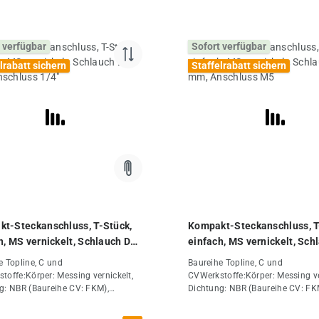
 verfügbar
Sofort verfügbar
lrabatt sichern
Staffelrabatt sichern
t-Steckanschluss, T-Stück,
Kompakt-Steckanschluss, T
h, MS vernickelt, Schlauch D
einfach, MS vernickelt, Sch
 Anschluss 1/4"
04 mm, Anschluss M5
e Topline, C und
Baureihe Topline, C und
toffe:Körper: Messing vernickelt,
CVWerkstoffe:Körper: Messing ve
g: NBR (Baureihe CV: FKM),
Dichtung: NBR (Baureihe CV: FK
aureihe
Lösering: Messing vernickelt (Baureihe
Topline: