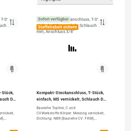
Sofort verfügbar
Staffelrabatt sichern
-Stück,
Kompakt-Steckanschluss, T-Stück,
lauch D
einfach, MS vernickelt, Schlauch D
08 mm, Anschluss 3/8"
Baureihe Topline, C und
rnickelt,
CVWerkstoffe:Körper: Messing vernickelt,
M),
Dichtung: NBR (Baureihe CV: FKM),
Lösering: Messing vernickelt (Baureihe
Topline: