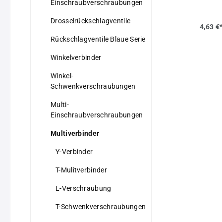
Einschraubverschraubungen
Lösering: Messing vernickelt (B
Topline:
Drosselrückschlagventile
Kunstst
4,63 €
max. +7
Rückschlagventile Blaue Serie
+150°C)
barBaur
Winkelverbinder
Edelsta
Edelsta
Winkel-
bis max
barInfo
Schwenkverschraubungen
ausschl
Fette v
Multi-
ermögli
Einschraubverschraubungen
Schlauc
Anschlü
Multiverbinder
Innense
eingesc
Y-Verbinder
Eigensc
vernick
T-Mulitverbinder
(°C)-20 
15Gewic
L-Verschraubung
T-Schwenkverschraubungen