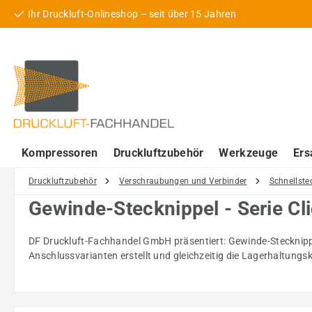
Ihr Druckluft-Onlineshop – seit über 15 Jahren
 Hauptinhalt springen
Zur Suche springen
Zur Hauptnavigation springen
Kompressoren
Druckluftzubehör
Werkzeuge
Ers
Druckluftzubehör
Verschraubungen und Verbinder
Schnellste
Gewinde-Stecknippel - Serie Cl
DF Druckluft-Fachhandel GmbH präsentiert: Gewinde-Stecknippe
Anschlussvarianten erstellt und gleichzeitig die Lagerhaltungs