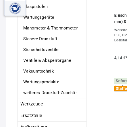
Blaspistolen
Einsch
Wartungsgeräte
mm) St
Manometer & Thermometer
Werksto
PBT, Di
Sichere Druckluft
Edelstah
Montage
Sicherheitsventile
Dichtun
verwend
4,14 €
Ventile & Absperrorgane
+60°CBe
barMedi
Vakuumtechnik
neutral
Freigab
Sofort
verwend
Wartungsprodukte
Eigensc
Staffe
mm)Gewi
weiteres Druckluft-Zubehör
Werkzeuge
Ersatzteile