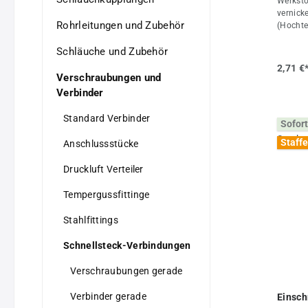
Werksto
vernick
Rohrleitungen und Zubehör
(Hochte
Haltekr
Schläuche und Zubehör
werden a
Dichtun
2,71 €
verwend
Verschraubungen und
max. +8
Verbinder
-20°C b
bis 16 
Standard Verbinder
Sofort
Drucklu
GaseVort
Staffe
Anschlussstücke
•stabil
Ganzmet
Druckluft Verteiler
7, M 8 x
verfügba
Tempergussfittinge
Einschr
Ring ab
Stahlfittings
Eigens
1/4"D (
Schnellsteck-Verbindungen
bis +80
Verschraubungen gerade
Verbinder gerade
Einsch