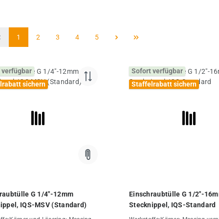
Seite
Seite
Seite
Seite
Seite
1
2
3
4
5
 verfügbar
Sofort verfügbar
lrabatt sichern
Staffelrabatt sichern
raubtülle G 1/4"-12mm
Einschraubtülle G 1/2"-16
ippel, IQS-MSV (Standard)
Stecknippel, IQS-Standard