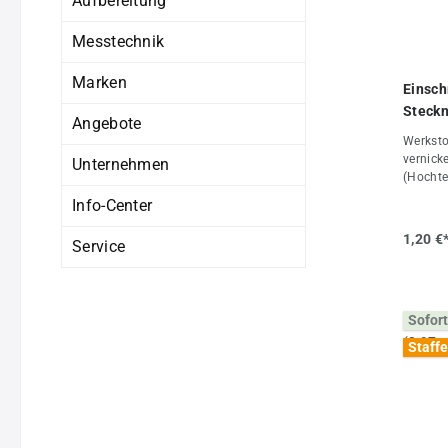
Aufbereitung
Messtechnik
Marken
Einsch
Steckn
Angebote
Werksto
vernick
Unternehmen
(Hochte
Haltekr
Info-Center
werden a
Dichtun
1,20 €
Service
verwend
max. +8
-20°C b
bis 16 
Sofort
Drucklu
GaseVort
Staffe
•stabil
Ganzmet
7, M 8 x
verfügba
Einschr
Ring ab