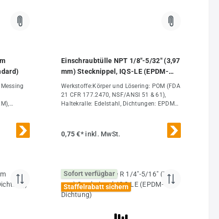
(mm)4Gewicht7.8 g / Stk.
mm
Einschraubtülle NPT 1/8"-5/32" (3,97
ndard)
mm) Stecknippel, IQS-LE (EPDM-
Dichtung)
: Messing
Werkstoffe:Körper und Lösering: POM (FDA
21 CFR 177.2470, NSF/ANSI 51 & 61),
M),
Haltekralle: Edelstahl, Dichtungen: EPDM
 Montage
(FDA 21 CFR 177.2600), Schmierstoff:
ie
Silikonfett (NSF/ANSI 51 &
61)Temperaturbereich:0°C bis
0,75 €*
inkl. MwSt.
0°C bis
+65°CBetriebsdruck:-0,95 bis 16 bar (Ø
sführung:
3/8", 1/2", 10 mm & 12 mm: max. 11
ruck:-0,98
bar)*Medien:ungeölte Druckluft, Wasser,
geölte
flüssige Lebensmittel, ungefährliche Gase
Sofort verfügbar
liche
und Flüssigkeiten (keine Mineralöle), milde
alt,
ChemikalienZulassungen:Werkstoffe nach
Staffelrabatt sichern
FDA & NSF/ANSIVorteile:•verfügbar für
ewinde M
metrische und zöllige Schläuche, •G-
,5
Gewinde, R-Gewinde und NPT-Gewinde
verfügbar, •kompatibel zu vielen anderern