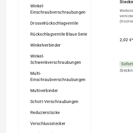
Steckn
Winkel-
Werksto
Einschraubverschraubungen
vernick
(Hochte
Drosselrückschlagventile
Haltekr
werden a
Rückschlagventile Blaue Serie
Dichtun
2,02 €
verwend
Winkelverbinder
max. +8
-20°C b
Winkel-
bis 16 
Schwenkverschraubungen
Sofort
Drucklu
GaseVort
Multi-
•stabil
Einschraubverschraubungen
Ganzmet
7, M 8 x
Multiverbinder
verfügba
Einschr
Schott-Verschraubungen
Ring ab
Eigens
Reduzierstücke
3/8"D (
+80Gewi
Verschlussstecker