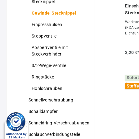
Stecknippel
Einsch
Steckn
Gewinde-Stecknippel
Werksto
Einpresshülsen
(FDA-zer
Dichtun
Stoppventile
zertifiz
+70°CBe
Absperrventile mit
mm: max
3,20 €
Steckverbinder
ungeölte
Lebensm
3/2-Wege-Ventile
Flüssigk
Chemika
Ringstücke
Sofort
ACS un
1/2"D (
Staffe
Hohlschrauben
10Gewic
Schnellverschraubung
Schalldämpfer
Schneidring-Verschraubungen
Schlauchverbindungsteile