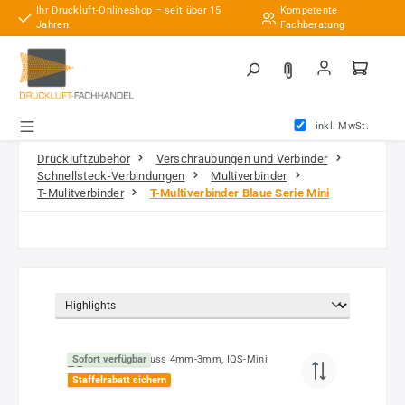
Ihr Druckluft-Onlineshop – seit über 15
Kompetente
Zum Hauptinhalt springen
Jahren
Fachberatung
inkl. MwSt.
Druckluftzubehör
Verschraubungen und Verbinder
Schnellsteck-Verbindungen
Multiverbinder
T-Mulitverbinder
T-Multiverbinder Blaue Serie Mini
Sofort verfügbar
Staffelrabatt sichern