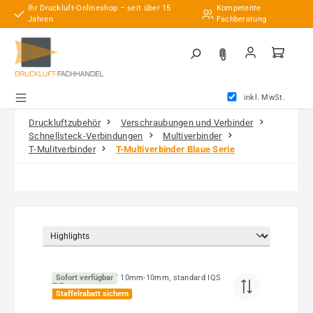
Ihr Druckluft-Onlineshop – seit über 15
Kompetente
Zum Hauptinhalt springen
Jahren
Fachberatung
inkl. MwSt.
Druckluftzubehör
Verschraubungen und Verbinder
Schnellsteck-Verbindungen
Multiverbinder
T-Mulitverbinder
T-Multiverbinder Blaue Serie
Sofort verfügbar
Staffelrabatt sichern