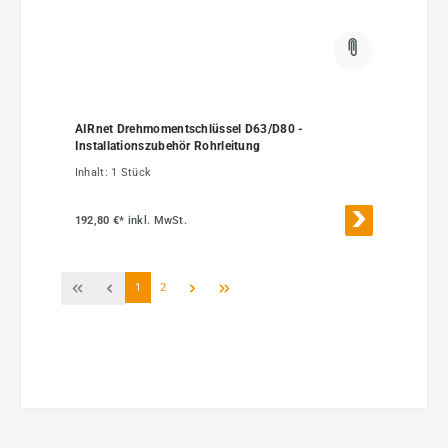
AIRnet Drehmomentschlüssel D63/D80 -
Installationszubehör Rohrleitung
Inhalt:
1 Stück
192,80 €*
inkl. MwSt.
Seite
Seite
1
2