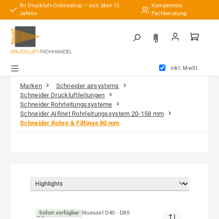
Ihr Druckluft-Onlineshop – seit über 15
Kompetente
Zum Hauptinhalt springen
Jahren
Fachberatung
inkl. MwSt.
Marken
Schneider airsystems
Schneider Druckluftleitungen
Schneider Rohrleitungssysteme
Schneider AIRnet Rohrleitungssystem 20-158 mm
Schneider Rohre & Fittinge 80 mm
Sofort verfügbar