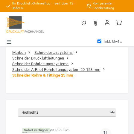
Ihr Druckluft-Onlineshop – seit über 15
Kompetente
Zum Hauptinhalt springen
Jahren
Fachberatung
inkl. MwSt.
Marken
Schneider airsystems
Schneider Druckluftleitungen
Schneider Rohrleitungssysteme
Schneider AIRnet Rohrleitungssystem 20-158 mm
Schneider Rohre & Fittinge 25 mm
Sofort verfügbar