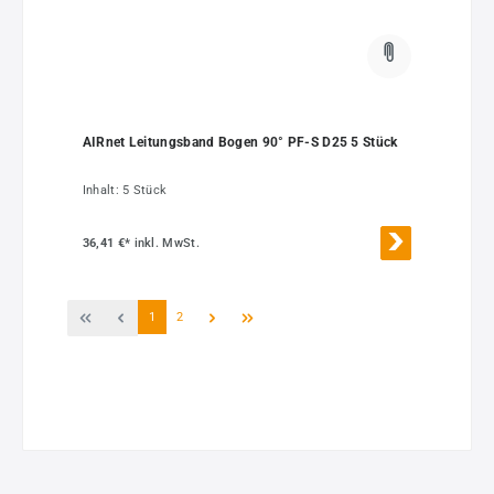
AIRnet Leitungsband Bogen 90° PF-S D25 5 Stück
Inhalt:
5 Stück
36,41 €*
inkl. MwSt.
Seite
Seite
1
2