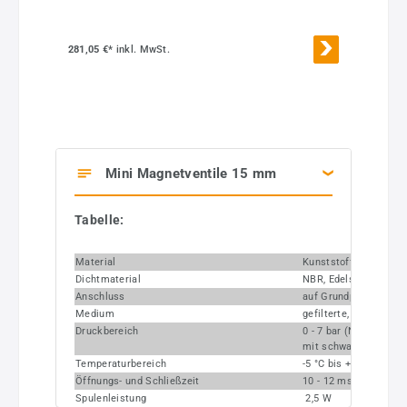
281,05 €*
inkl. MwSt.
Mini Magnetventile 15 mm
Tabelle:
Material
Kunststoff
Dichtmaterial
NBR, Edelstahl
Anschluss
auf Grundplatte
Medium
gefilterte, ungeölte D
Druckbereich
0 - 7 bar (NC) mit sil
mit schwarzer Platte
Temperaturbereich
-5 °C bis +45 °C
Öffnungs- und Schließzeit
10 - 12 ms (druckabh
Spulenleistung
2,5 W