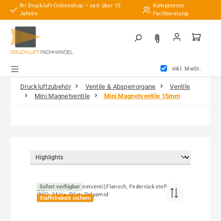
Ihr Druckluft-Onlineshop – seit über 15
Kompetente
Zum Hauptinhalt springen
Jahren
Fachberatung
inkl. MwSt.
Druckluftzubehör
Ventile & Absperrorgane
Ventile
Mini Magnetventile
Mini Magnetventile 15mm
Sofort verfügbar
Staffelrabatt sichern