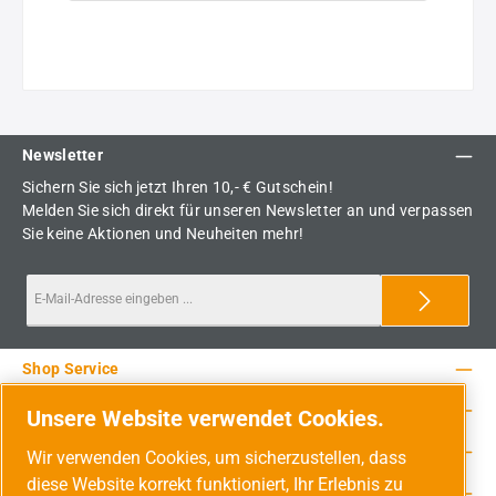
Newsletter
Sichern Sie sich jetzt Ihren 10,- € Gutschein!
Melden Sie sich direkt für unseren Newsletter an und verpassen
Sie keine Aktionen und Neuheiten mehr!
Shop Service
Rechtliche Hinweise
Unsere Website verwendet Cookies.
Service-Hotline
Wir verwenden Cookies, um sicherzustellen, dass
diese Website korrekt funktioniert, Ihr Erlebnis zu
Unsere Vorteile