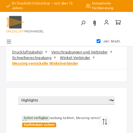
Ihr Druckluft-Onlineshop – seit über 15
Kompetente
Zum Hauptinhalt springen
Jahren
Fachberatung
inkl. MwSt.
Druckluftzubehör
Verschraubungen und Verbinder
Schnellverschraubung
Winkel-Verbinder
Messing vernickelte Winkelverbinder
Sofort verfügbar
Staffelrabatt sichern