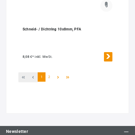
Schneid- / Dichtring 10x8mm, PFA
8,08 €*
inkl. MwSt.
Seite
Seite
1
2
Newsletter