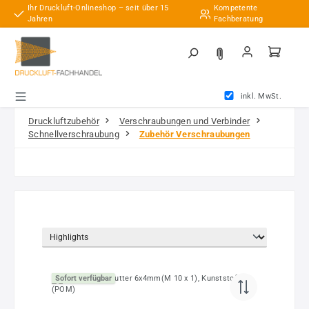
Ihr Druckluft-Onlineshop – seit über 15
Kompetente
Zum Hauptinhalt springen
Jahren
Fachberatung
inkl. MwSt.
Druckluftzubehör
Verschraubungen und Verbinder
Schnellverschraubung
Zubehör Verschraubungen
Sofort verfügbar