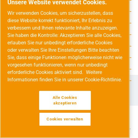
Unsere Website verwendet Cookies.
Service-Hotline
Wir verwenden Cookies, um sicherzustellen, dass
diese Website korrekt funktioniert, Ihr Erlebnis zu
Unsere Vorteile
verbessern und Ihnen relevante Inhalte anzuzeigen.
Versandarten
Sie haben die Kontrolle: Akzeptieren Sie alle Cookies,
erlauben Sie nur unbedingt erforderliche Cookies
Zahlungsarten
oder verwalten Sie Ihre Einstellungen Bitte beachten
Sie, dass einige Funktionen möglicherweise nicht wie
Adresse
vorgesehen funktionieren, wenn nur unbedingt
Umweltschutz & Partnerschaft
erforderliche Cookies aktiviert sind.
Weitere
Informationen finden Sie in unserer Cookie-Richtlinie.
Jetzt auf Social Media folgen!
Facebook
Instagram
YouTube
LinkedIn
Xing
Alle Cookies
akzeptieren
Cookies verwalten
Alle Preise inkl. gesetzl. Mehrwertsteuer zzgl.
Versandkosten
und ggf. Nachnahmegebühren, wenn nicht anders angegeben.
Werkzeugleiste anzeigen
© 2026 Druckluft Fachhandel GmbH - Alle Rechte vorbehalten.