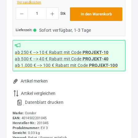
Versandkosten
Produkt Anzahl: Gib den gewünschten Wert ein oder benutze die Schaltflächen um die
Stk
In den Warenkorb
Sofort verfügbar, 1-3 Tage
Lieferzeit:
ab 250 € --> 10 € Rabatt mit Code
PROJEKT-10
ab 500 € --> 40 € Rabatt
mit Code
PROJEKT-40
ab 1.000 € --> 100 € Rabatt mit Code
PROJEKT-100
Artikel merken
Artikel vergleichen
Datenblatt drucken
.
Marke:
Condor
EAN:
4014502201045
Hersteller-Nr.:
201045
Produktnummer:
EV 3
Gewicht:
0.03 kg
Versand:
Paket | Express möglich