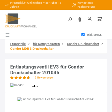
Ihr Druckluft-Onlineshop – seit über 15
Kompetente
Zum Hauptinhalt springen
Jahren
Fachberatung
inkl. MwSt.
Ersatzteile
für Kompressoren
Condor Druckschalter
Condor MDR 3 Druckschalter
Entlastungsventil EV3 für Condor
Druckschalter 201045
12 Bewertungen
Durchschnittliche Bewertung von 4.83 von 5 Sternen
Bildergalerie überspringen