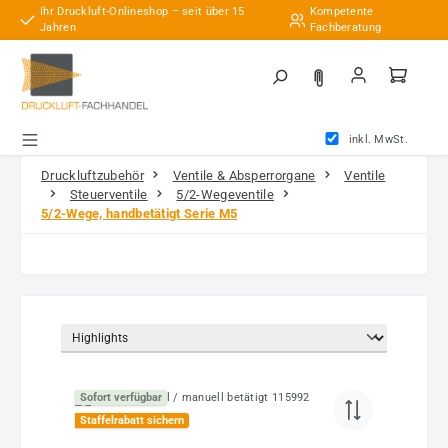
Ihr Druckluft-Onlineshop – seit über 15
Kompetente
Zum Hauptinhalt springen
Jahren
Fachberatung
inkl. MwSt.
Druckluftzubehör
Ventile & Absperrorgane
Ventile
Steuerventile
5/2-Wegeventile
5/2-Wege, handbetätigt Serie M5
Sofort verfügbar
Staffelrabatt sichern