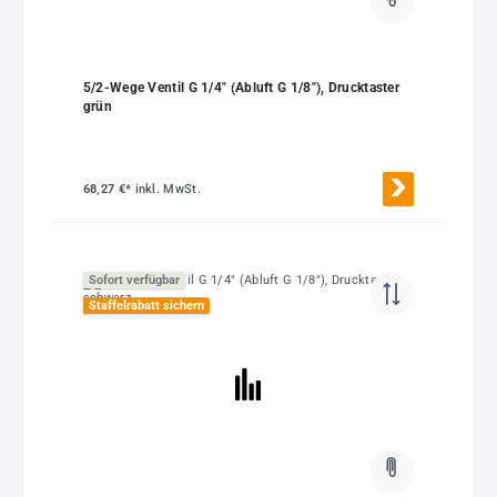
5/2-Wege Ventil G 1/4" (Abluft G 1/8"), Drucktaster
grün
68,27 €*
inkl. MwSt.
Sofort verfügbar
Staffelrabatt sichern