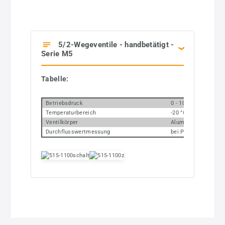
5/2-Wegeventile - handbetätigt -
Serie M5
Tabelle:
Betriebsdruck
0 - 10 bar
Temperaturbereich
-20 °C bis +70 °C
Ventilkörper
Aluminiumlegierung
Durchflusswertmessung
bei P1 = 8 bar, P2 = 