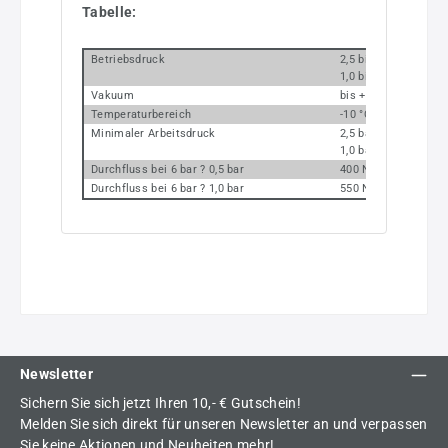
Tabelle:
Betriebsdruck
2,5 bis 10 bar (mono
1,0 bis 10 bar (bistab
Vakuum
bis +10 bar (externe
Temperaturbereich
-10 °C bis +60 °C
Minimaler Arbeitsdruck
2,5 bar (monostabil)
1,0 bar (bistabil)
Durchfluss bei 6 bar ? 0,5 bar
400 Nl/min (G 1/8),
Durchfluss bei 6 bar ? 1,0 bar
550 Nl/min (G 1/8 ),
Newsletter
Sichern Sie sich jetzt Ihren 10,- € Gutschein!
Melden Sie sich direkt für unseren Newsletter an und verpassen
Sie keine Aktionen und Neuheiten mehr!