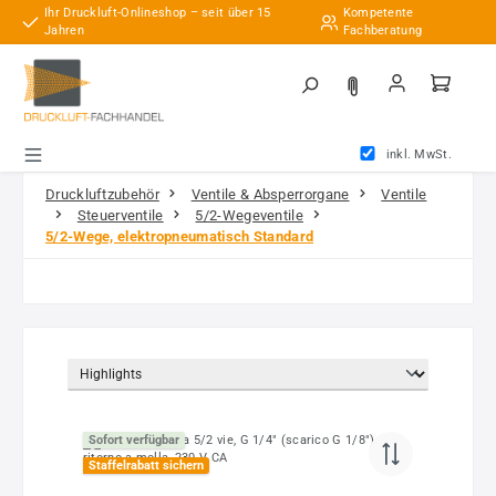
Ihr Druckluft-Onlineshop – seit über 15
Kompetente
Zum Hauptinhalt springen
Jahren
Fachberatung
inkl. MwSt.
Druckluftzubehör
Ventile & Absperrorgane
Ventile
Steuerventile
5/2-Wegeventile
5/2-Wege, elektropneumatisch Standard
Sofort verfügbar
Staffelrabatt sichern