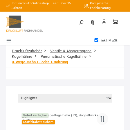
Ihr Druckluft-Onlineshop – seit über 15
Kompetente
Zum Hauptinhalt springen
Jahren
Fachberatung
inkl. MwSt.
Druckluftzubehör
Ventile & Absperrorgane
Kugelhähne
Pneumatische Kugelhähne
3-Wege-Hahn L- oder T-Bohrung
Sofort verfügbar
Staffelrabatt sichern