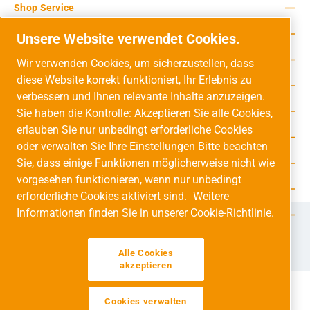
Shop Service
Rechtliche Hinweise
Unsere Website verwendet Cookies.
Service-Hotline
Wir verwenden Cookies, um sicherzustellen, dass
diese Website korrekt funktioniert, Ihr Erlebnis zu
Unsere Vorteile
verbessern und Ihnen relevante Inhalte anzuzeigen.
Versandarten
Sie haben die Kontrolle: Akzeptieren Sie alle Cookies,
erlauben Sie nur unbedingt erforderliche Cookies
Zahlungsarten
oder verwalten Sie Ihre Einstellungen Bitte beachten
Sie, dass einige Funktionen möglicherweise nicht wie
Adresse
vorgesehen funktionieren, wenn nur unbedingt
Umweltschutz & Partnerschaft
erforderliche Cookies aktiviert sind.
Weitere
Informationen finden Sie in unserer Cookie-Richtlinie.
Jetzt auf Social Media folgen!
Facebook
Instagram
YouTube
LinkedIn
Xing
Alle Cookies
akzeptieren
Cookies verwalten
Alle Preise inkl. gesetzl. Mehrwertsteuer zzgl.
Versandkosten