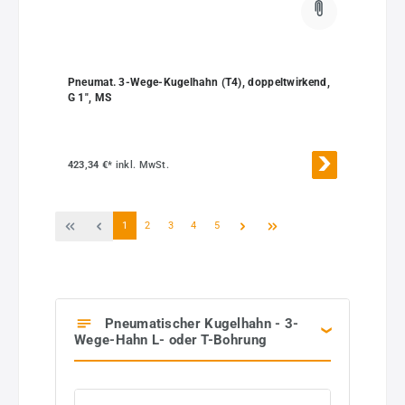
Pneumat. 3-Wege-Kugelhahn (T4), doppeltwirkend,
G 1", MS
423,34 €*
inkl. MwSt.
Seite
Seite
Seite
Seite
Seite
1
2
3
4
5
Pneumatischer Kugelhahn - 3-
Wege-Hahn L- oder T-Bohrung