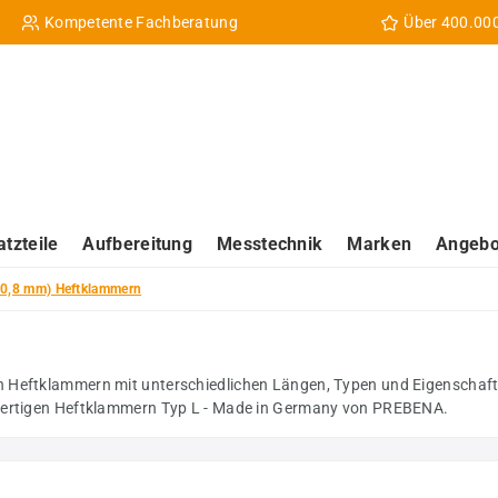
Kompetente Fachberatung
Über 400.00
atzteile
Aufbereitung
Messtechnik
Marken
Angebo
10,8 mm) Heftklammern
 Heftklammern mit unterschiedlichen Längen, Typen und Eigenschaften
hwertigen Heftklammern Typ L - Made in Germany von PREBENA.