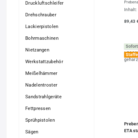
Prebena
Druckluftschleifer
Inhalt:
Drehschrauber
89,43 
Lackierpistolen
Bohrmaschinen
Sofort
Nietzangen
Staffe
Werkstattzubehör
Meißelhämmer
Nadelentroster
Sandstrahlgeräte
Fettpressen
Sprühpistolen
Prebe
ETA st
Sägen