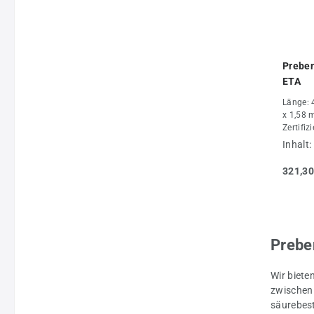
Prebe
ETA
Länge: 
x 1,58 
Zertifiz
Inhalt:
321,30
Prebe
Wir biete
zwischen 
säurebest