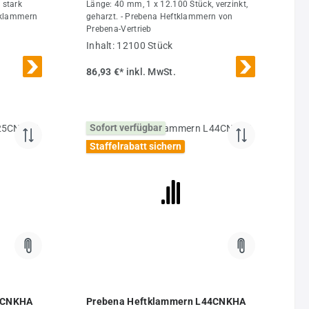
 stark
Länge: 40 mm, 1 x 12.100 Stück, verzinkt,
ftklammern
geharzt. - Prebena Heftklammern von
Prebena-Vertrieb
Inhalt:
12100 Stück
86,93 €*
inkl. MwSt.
Sofort verfügbar
Staffelrabatt sichern
 von 5 von 5 Sternen
5CNKHA
Prebena Heftklammern L44CNKHA