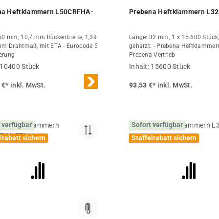
Durchschnittliche Bewertung
na Heftklammern L50CRFHA-
Prebena Heftklammern L3
50 mm, 10,7 mm Rückenbreite, 1,39
Länge: 32 mm, 1 x 15.600 Stück, 
mm Drahtmaß, mit ETA - Eurocode 5
geharzt. - Prebena Heftklammer
ierung
Prebena-Vertrieb
10400 Stück
Inhalt:
15600 Stück
 €*
inkl. MwSt.
93,53 €*
inkl. MwSt.
 verfügbar
Sofort verfügbar
lrabatt sichern
Staffelrabatt sichern