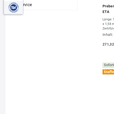
Service
Prebe
ETA
Länge: 
x 1,58 
Zertifiz
Inhalt:
271,32
Sofort
Staffe