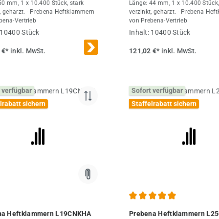
50 mm, 1 x 10.400 Stück, stark
Länge: 44 mm, 1 x 10.400 Stück,
t, geharzt. - Prebena Heftklammern
verzinkt, geharzt. - Prebena He
bena-Vertrieb
von Prebena-Vertrieb
10400 Stück
Inhalt:
10400 Stück
 €*
inkl. MwSt.
121,02 €*
inkl. MwSt.
 verfügbar
Sofort verfügbar
lrabatt sichern
Staffelrabatt sichern
Durchschnittliche Bewertung
na Heftklammern L19CNKHA
Prebena Heftklammern L2