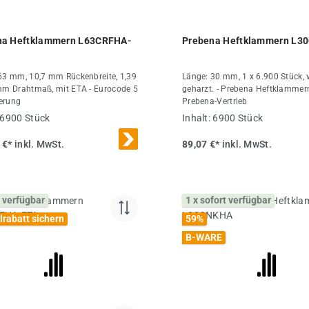
na Heftklammern L63CRFHA-
Prebena Heftklammern L3
63 mm, 10,7 mm Rückenbreite, 1,39
Länge: 30 mm, 1 x 6.900 Stück, v
mm Drahtmaß, mit ETA - Eurocode 5
geharzt. - Prebena Heftklammer
ierung
Prebena-Vertrieb
6900 Stück
Inhalt:
6900 Stück
 €*
inkl. MwSt.
89,07 €*
inkl. MwSt.
 verfügbar
1 x sofort verfügbar
lrabatt sichern
59
%
B-WARE