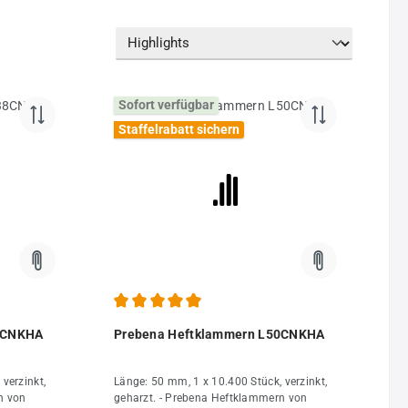
Sofort verfügbar
Staffelrabatt sichern
 von 5 von 5 Sternen
Durchschnittliche Bewertung von 5 von 5 Sternen
8CNKHA
Prebena Heftklammern L50CNKHA
verzinkt,
Länge: 50 mm, 1 x 10.400 Stück, verzinkt,
n von
geharzt. - Prebena Heftklammern von