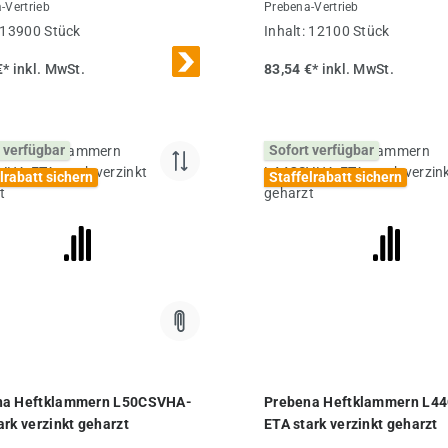
-Vertrieb
Prebena-Vertrieb
13900 Stück
Inhalt:
12100 Stück
€*
inkl. MwSt.
83,54 €*
inkl. MwSt.
 verfügbar
Sofort verfügbar
lrabatt sichern
Staffelrabatt sichern
na Heftklammern L50CSVHA-
Prebena Heftklammern L4
ark verzinkt geharzt
ETA stark verzinkt geharzt