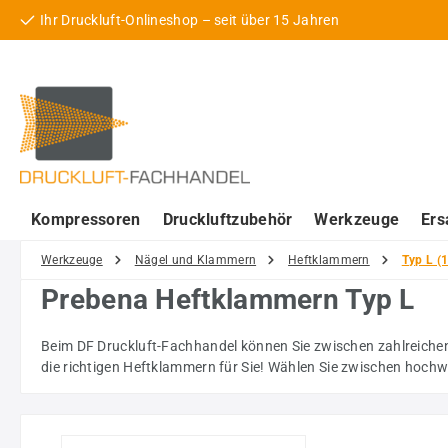
Ihr Druckluft-Onlineshop – seit über 15 Jahren
 Hauptinhalt springen
Zur Suche springen
Zur Hauptnavigation springen
Kompressoren
Druckluftzubehör
Werkzeuge
Ers
Werkzeuge
Nägel und Klammern
Heftklammern
Typ L (
Prebena Heftklammern Typ L
Beim DF Druckluft-Fachhandel können Sie zwischen zahlreichen
die richtigen Heftklammern für Sie! Wählen Sie zwischen hoc