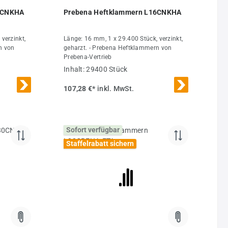
 von 5 von 5 Sternen
2CNKHA
Prebena Heftklammern L16CNKHA
verzinkt,
Länge: 16 mm, 1 x 29.400 Stück, verzinkt,
n von
geharzt. - Prebena Heftklammern von
Prebena-Vertrieb
Inhalt:
29400 Stück
107,28 €*
inkl. MwSt.
Sofort verfügbar
Staffelrabatt sichern