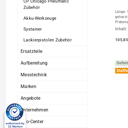
CP Chicago Pneumatic
Zubehör
Länge: 
geharzt
Akku-Werkzeuge
Prebena
Systainer
Inhalt:
Lackierpistolen Zubehör
105,85
Ersatzteile
Aufbereitung
Sofort
Staffe
Messtechnik
Marken
Angebote
Unternehmen
Info-Center