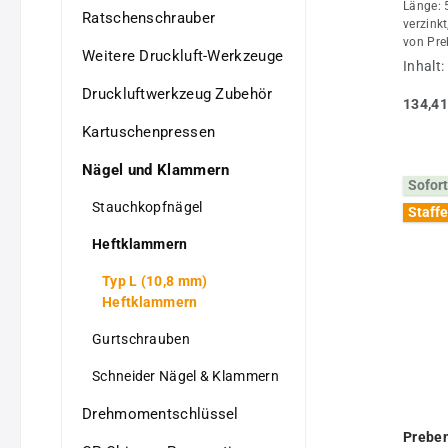
Länge: 
Ratschenschrauber
verzink
von Pre
Weitere Druckluft-Werkzeuge
Inhalt:
Druckluftwerkzeug Zubehör
134,41
Kartuschenpressen
Nägel und Klammern
Sofort
Stauchkopfnägel
Staffe
Heftklammern
Typ L (10,8 mm)
Heftklammern
Gurtschrauben
Schneider Nägel & Klammern
Drehmomentschlüssel
Prebe