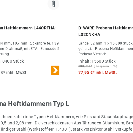
na Heftklammern L44CRFHA-
B-WARE Prebena Heftklam
L32CNKHA
44 mm, 10,7 mm Rückenbreite, 1,39
Länge: 32 mm, 1 x 15.600 Stück, 
mm Drahtmaß, mit ETA - Eurocode 5
geharzt. - Prebena Heftklammer
ierung
Prebena-Vertrieb
10400 Stück
Inhalt:
15600 Stück
188,02 €*
(Sie sparen 58% )
 €*
inkl. MwSt.
77,95 €*
inkl. MwSt.
na Heftklammern Typ L
n Ihnen zahlreiche Typen Heftklammern, wie Pins und Stauchkopfnäg
0,5 und 2,08 mm. Die verschiedensten Ausführungen (Aluminium, Bronze
ändiger Stahl (Werkstoff-Nr. 1.4301), stark verzinkter Stahl, verkupfert