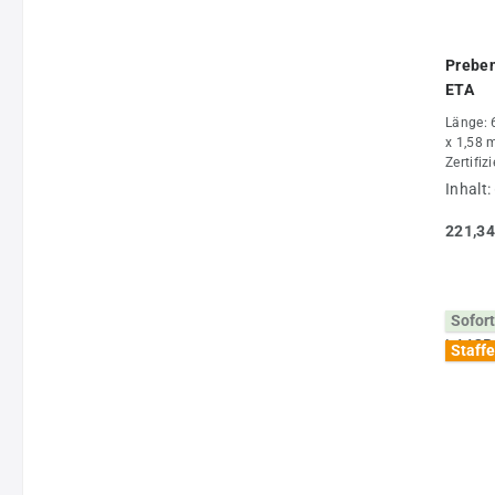
Prebe
ETA
Länge: 
x 1,58 
Zertifiz
Inhalt:
221,34
Sofort
Staffe