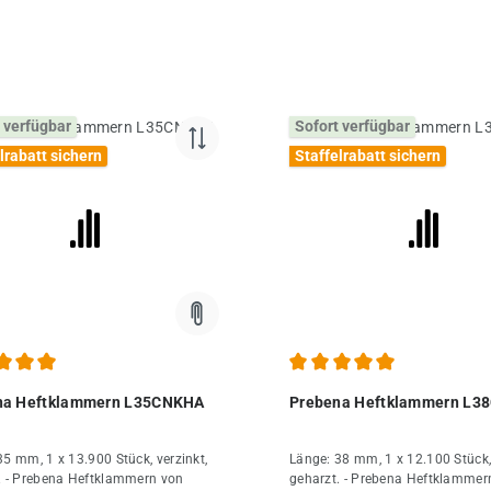
 verfügbar
Sofort verfügbar
lrabatt sichern
Staffelrabatt sichern
chnittliche Bewertung von 5 von 5 Sternen
Durchschnittliche Bewertung
na Heftklammern L35CNKHA
Prebena Heftklammern L3
35 mm, 1 x 13.900 Stück, verzinkt,
Länge: 38 mm, 1 x 12.100 Stück, 
. - Prebena Heftklammern von
geharzt. - Prebena Heftklammer