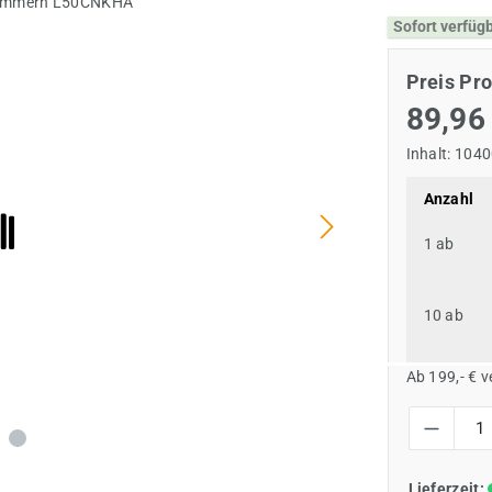
Sofort verfüg
Preis Pro
89,96
Inhalt:
1040
Anzahl
1
ab
10
ab
Ab 199,- € 
Produkt Anzah
Lieferzeit: