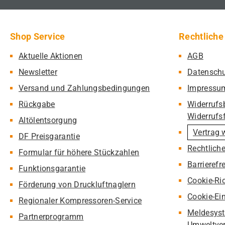
Shop Service
Rechtliche
Aktuelle Aktionen
AGB
Newsletter
Datensch
Versand und Zahlungsbedingungen
Impressu
Rückgabe
Widerrufs
Widerrufs
Altölentsorgung
Vertrag 
DF Preisgarantie
Rechtlich
Formular für höhere Stückzahlen
Barrierefr
Funktionsgarantie
Cookie-Ric
Förderung von Druckluftnaglern
Cookie-Ei
Regionaler Kompressoren-Service
Meldesyst
Partnerprogramm
Umweltver