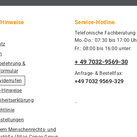
 Hinweise
Service-Hotline
Telefonische Fachberatung
Mo.-Do.: 07:30 bis 17:00 Uh
utz
Fr.: 08:00 bis 16:00 unter:
m
+ 49 7032-9569-30
belehrung &
formular
Anfrage- & Bestellfax:
widerrufen
+49 7032 9569-329
e-Hinweise
eiheitserklärung
htlinie
nstellungen
em Menschenrechts- und
stöße (Atlas Copco Group