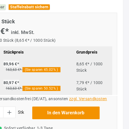
bar
Staffelrabatt sichern
 Stück
 €*
inkl. MwSt.
0 Stück
(8,65 €* / 1000 Stück)
Stückpreis
Grundpreis
8,65 €* / 1000
89,96 €*
163,63 €*
(Sie sparen 45.02% )
Stück
7,79 €* / 1000
80,97 €*
163,63 €*
(Sie sparen 50.52% )
Stück
versandkostenfrei (DE/AT), ansonsten
zzgl. Versandkosten
l: Gib den gewünschten Wert ein oder benutze die Schaltflächen um die Anzahl
Stk
In den Warenkorb
Sofort verfügbar, 1-3 Tage