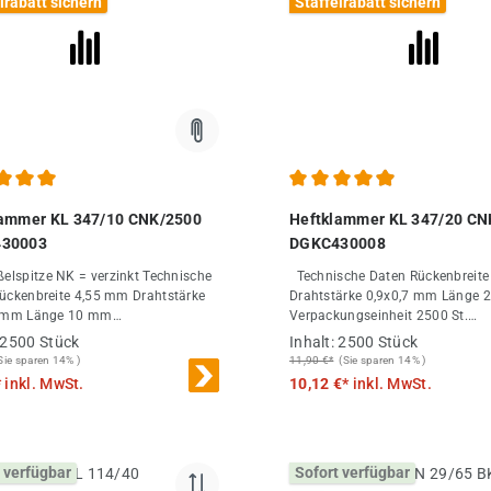
lrabatt sichern
Staffelrabatt sichern
chnittliche Bewertung von 5 von 5 Sternen
Durchschnittliche Bewertung
lammer KL 347/10 CNK/2500
Heftklammer KL 347/20 CN
30003
DGKC430008
spitze NK = verzinkt Technische
Technische Daten Rückenbreite 4,55 mm
Drahtstärke 0,9x0,7 mm Länge 20 mm
ge 10 mm
Verpackungseinheit 2500 St.
ungseinheit 2500 St.
Großabnahme 25000 St.
2500 Stück
Inhalt:
2500 Stück
nahme 25000 St.
Sie sparen 14% )
11,90 €*
(Sie sparen 14% )
*
inkl. MwSt.
10,12 €*
inkl. MwSt.
 verfügbar
Sofort verfügbar