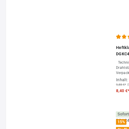
Durchs
Heftk
DGKC4
Technische Date
Drahtstärke
Verpack
Großab
Inhalt:
9,88 €*
(
8,40 €
Sofort
15
%