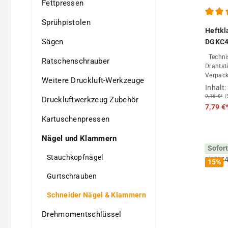
Fettpressen
Sprühpistolen
Durchs
Heftk
Sägen
DGKC4
Technische Date
Ratschenschrauber
Drahtstärke
Verpack
Weitere Druckluft-Werkzeuge
Großab
Inhalt:
9,16 €*
(
Druckluftwerkzeug Zubehör
7,79 €
Kartuschenpressen
Nägel und Klammern
Sofort
Stauchkopfnägel
15
%
Gurtschrauben
Schneider Nägel & Klammern
Drehmomentschlüssel