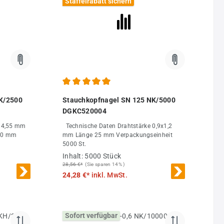
Staffelrabatt sichern
 von 4.94 von 5 Sternen
Durchschnittliche Bewertung von 5 von 5 Sternen
K/2500
Stauchkopfnagel SN 125 NK/5000
DGKC520004
Technische Daten Drahtstärke 0,9x1,2
mm Länge 25 mm Verpackungseinheit
5000 St.
Inhalt:
5000 Stück
28,56 €*
(Sie sparen 14% )
24,28 €*
inkl. MwSt.
Sofort verfügbar