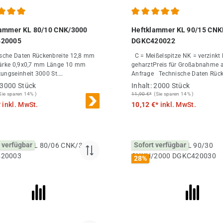
chnittliche Bewertung von 5 von 5 Sternen
Durchschnittliche Bewertung
lammer KL 80/10 CNK/3000
Heftklammer KL 90/15 CN
20005
DGKC420022
n Rückenbreite 12,8 mm
C = Meißelspitze NK = verzinkt H =
 0,9x0,7 mm Länge 10 mm
geharztPreis für Großabnahme 
ungseinheit 3000 St.
Anfrage Technische Daten Rückenbreite
nahme 30000 St.
5,7 mm Drahtstärke 1,25x1,0 mm Länge 15
3000 Stück
Inhalt:
2000 Stück
mm Verpackungseinheit 2000 St
Sie sparen 14% )
11,90 €*
(Sie sparen 14% )
*
inkl. MwSt.
10,12 €*
inkl. MwSt.
 verfügbar
Sofort verfügbar
28
%