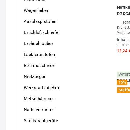
Durchs
Heftk
Wagenheber
DGKC4
Ausblaspistolen
Technische Da
Drahtstärk
Druckluftschleifer
Verpack
Inhalt:
Drehschrauber
14,40 €*
12,24 
Lackierpistolen
Bohrmaschinen
Sofort
Nietzangen
15
%
Werkstattzubehör
Staffe
Meißelhämmer
Nadelentroster
Sandstrahlgeräte