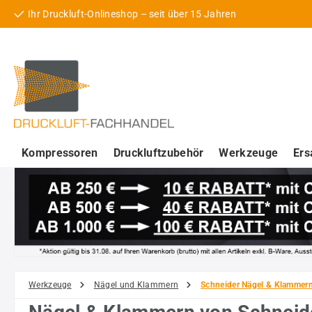
Ihr Druckluft-Onlineshop – seit über 15 Jahren
 Hauptinhalt springen
Zur Suche springen
Zur Hauptnavigation springen
Kompressoren
Druckluftzubehör
Werkzeuge
Ers
Werkzeuge
Nägel und Klammern
Schneider Nägel & Klammer