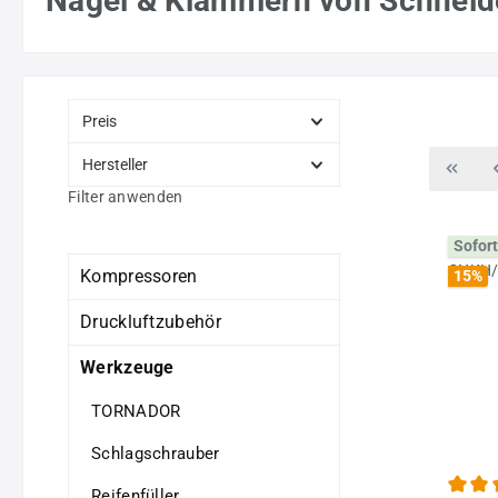
Nägel & Klammern von Schneid
Preis
Hersteller
Filter anwenden
Sofort
Kompressoren
15
%
Druckluftzubehör
Werkzeuge
TORNADOR
Schlagschrauber
Reifenfüller