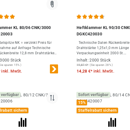
chnittliche Bewertung von 4.9 von 5 Sternen
Durchschnittliche Bewertung
lammer KL 80/06 CNK/3000
Heftklammer KL 90/30 CN
20003
DGKC420030
elspitze NK = verzinkt Preis für
Technische Daten Rückenbreite 5,7 mm
me auf Anfrage Technische
Drahtstärke 1,25x1,0 mm Länge 30 mm
Verpackungseinheit 2000 St.
nge 6 mm
Großabnahme 20000 St.
3000 Stück
Inhalt:
2000 Stück
ungseinheit 3000 St.
Sie sparen 15% )
19,87 €*
(Sie sparen 28% )
nahme 30000 St.
*
inkl. MwSt.
14,28 €*
inkl. MwSt.
 verfügbar
Sofort verfügbar
15
%
lrabatt sichern
Staffelrabatt sichern