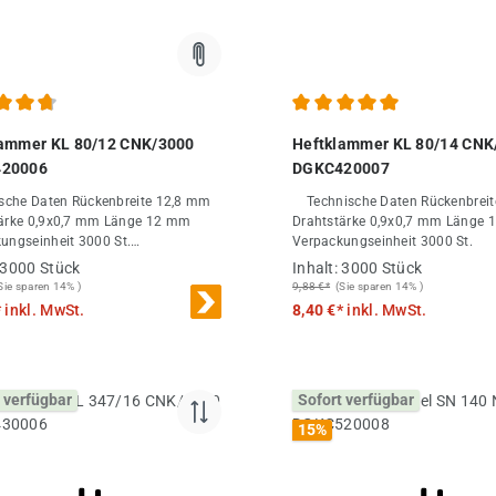
chnittliche Bewertung von 4.8 von 5 Sternen
Durchschnittliche Bewertung
lammer KL 80/12 CNK/3000
Heftklammer KL 80/14 CNK
20006
DGKC420007
n Rückenbreite 12,8 mm
Technische Daten Rückenbreite 12,8 mm
 0,9x0,7 mm Länge 12 mm
Drahtstärke 0,9x0,7 mm Länge 14 mm
ungseinheit 3000 St.
Verpackungseinheit 3000 St.
nahme 30000 St.
3000 Stück
Inhalt:
3000 Stück
Sie sparen 14% )
9,88 €*
(Sie sparen 14% )
*
inkl. MwSt.
8,40 €*
inkl. MwSt.
 verfügbar
Sofort verfügbar
15
%