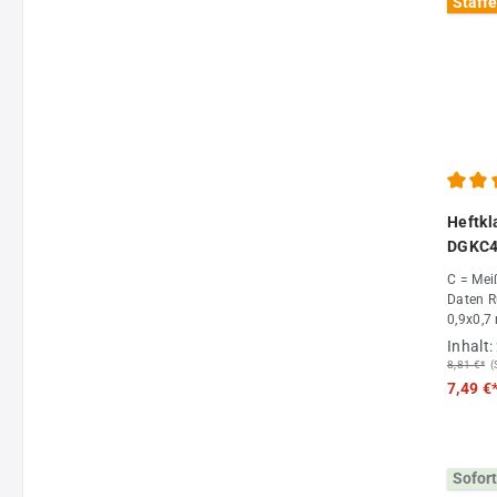
Staffe
Durchs
Heftk
DGKC4
C = Meißel
Daten Rückenbreite 4,55 mm Drahtstärke
0,9x0,7 mm Län
Verpack
Inhalt:
Großab
8,81 €*
(
7,49 €
Sofort