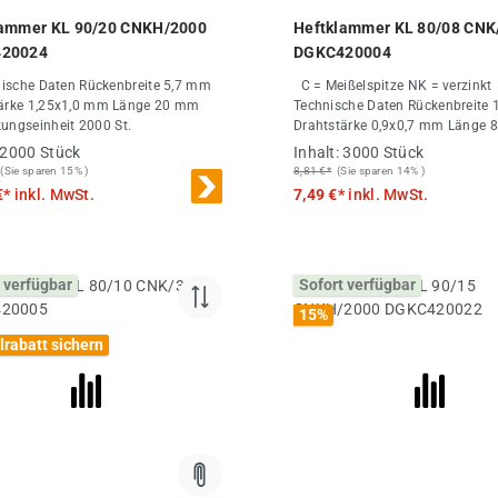
chnittliche Bewertung von 5 von 5 Sternen
Durchschnittliche Bewertung
lammer KL 90/20 CNKH/2000
Heftklammer KL 80/08 CNK
20024
DGKC420004
ten Rückenbreite 5,7 mm
C = Meißelspitze NK = verzinkt
e 1,25x1,0 mm Länge 20 mm
Technische Daten Rückenbreite 12,8 mm
ungseinheit 2000 St.
Drahtstärke 0,9x0,7 mm Länge 8 mm
Verpackungseinheit 3000 St.
2000 Stück
Inhalt:
3000 Stück
(Sie sparen 15% )
8,81 €*
(Sie sparen 14% )
€*
inkl. MwSt.
7,49 €*
inkl. MwSt.
 verfügbar
Sofort verfügbar
15
%
lrabatt sichern