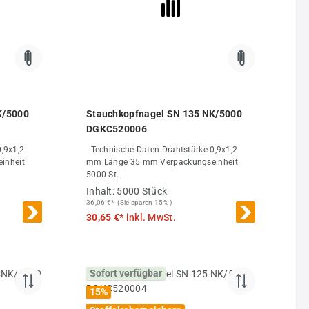
 von 5 von 5 Sternen
K/5000
Stauchkopfnagel SN 135 NK/5000
DGKC520006
Technische Daten Drahtstärke 0,9x1,2
mm Länge 35 mm Verpackungseinheit
5000 St.
Inhalt:
5000 Stück
36,06 €*
(Sie sparen 15% )
30,65 €*
inkl. MwSt.
Sofort verfügbar
15
%