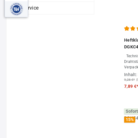
Service
Durchs
Heftk
DGKC4
Technische Date
Drahtstärke
Verpack
Großab
Inhalt:
9,28 €*
(
7,89 €
Sofort
15
%