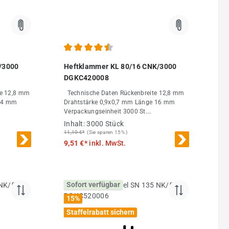
 von 5 von 5 Sternen
Durchschnittliche Bewertung von 4.5 von 5 Sterne
/3000
Heftklammer KL 80/16 CNK/3000
DGKC420008
Technische Daten Rückenbreite 12,8 mm
Drahtstärke 0,9x0,7 mm Länge 16 mm
Verpackungseinheit 3000 St.
Großabnahme 30000 St.
Inhalt:
3000 Stück
11,19 €*
(Sie sparen 15% )
9,51 €*
inkl. MwSt.
Sofort verfügbar
15
%
Staffelrabatt sichern