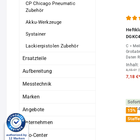
CP Chicago Pneumatic
Zubehör
Akku-Werkzeuge
Durchs
Heftk
Systainer
DGKC4
Lackierpistolen Zubehör
C = Meiß
Großabnah
Daten Rückenbreite 12,8 mm Drahtstärke
Ersatzteile
0,9x0,7 mm Lä
Inhalt:
Verpack
Aufbereitung
8,45 €*
(
Großab
7,18 €
Messtechnik
Marken
Sofort
Angebote
15
%
Staffe
Unternehmen
Info-Center