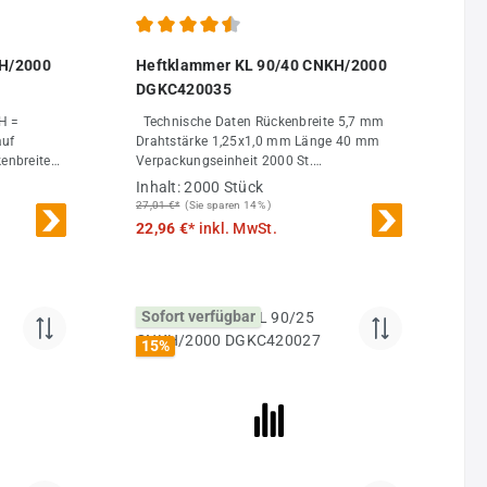
 von 5 von 5 Sternen
Durchschnittliche Bewertung von 4.5 von 5 Sterne
KH/2000
Heftklammer KL 90/40 CNKH/2000
DGKC420035
Technische Daten Rückenbreite 5,7 mm
auf
Drahtstärke 1,25x1,0 mm Länge 40 mm
Verpackungseinheit 2000 St.
Großabnahme 20000 St.
Inhalt:
2000 Stück
.
27,01 €*
(Sie sparen 14% )
22,96 €*
inkl. MwSt.
Sofort verfügbar
15
%