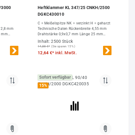
 von 5 von 5 Sternen
Durchschnittliche Bewertung von 4.91 von 5 Ster
/3000
Heftklammer KL 347/25 CNKH/2500
DGKC430010
C = Meißelspitze NK = verzinkt H = geharzt
Technische Daten Rückenbreite 4,55 mm
Drahtstärke 0,9x0,7 mm Länge 25 mm
Verpackungseinheit 2500 St.
Inhalt:
2500 Stück
Großabnahme 25000 St.
14,88 €*
(Sie sparen 15% )
12,64 €*
inkl. MwSt.
Sofort verfügbar
15
%