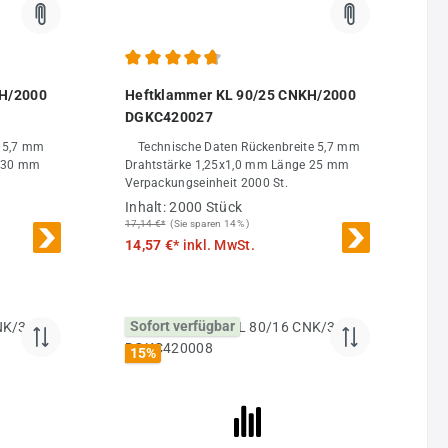
 von 4.79 von 5 Sternen
Durchschnittliche Bewertung von 4.8 von 5 Sterne
KH/2000
Heftklammer KL 90/25 CNKH/2000
DGKC420027
Technische Daten Rückenbreite 5,7 mm
Drahtstärke 1,25x1,0 mm Länge 25 mm
Verpackungseinheit 2000 St.
Inhalt:
2000 Stück
17,14 €*
(Sie sparen 14% )
14,57 €*
inkl. MwSt.
Sofort verfügbar
15
%