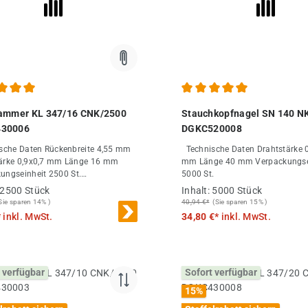
chnittliche Bewertung von 5 von 5 Sternen
Durchschnittliche Bewertung
lammer KL 347/16 CNK/2500
Stauchkopfnagel SN 140 N
30006
DGKC520008
n Rückenbreite 4,55 mm
Technische Daten Drahtstärke 0,9x1,2
 0,9x0,7 mm Länge 16 mm
mm Länge 40 mm Verpackungseinheit
ungseinheit 2500 St.
5000 St.
nahme 25000 St.
2500 Stück
Inhalt:
5000 Stück
Sie sparen 14% )
40,94 €*
(Sie sparen 15% )
*
inkl. MwSt.
34,80 €*
inkl. MwSt.
 verfügbar
Sofort verfügbar
15
%