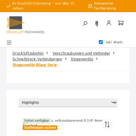
Ihr Druckluft-Onlineshop – seit über 15
Kompetente
Zum Hauptinhalt springen
Jahren
Fachberatung
inkl. MwSt.
Druckluftzubehör
Verschraubungen und Verbinder
Schnellsteck-Verbindungen
Stoppventile
Stoppventile Blaue Serie
Sofort verfügbar
Staffelrabatt sichern