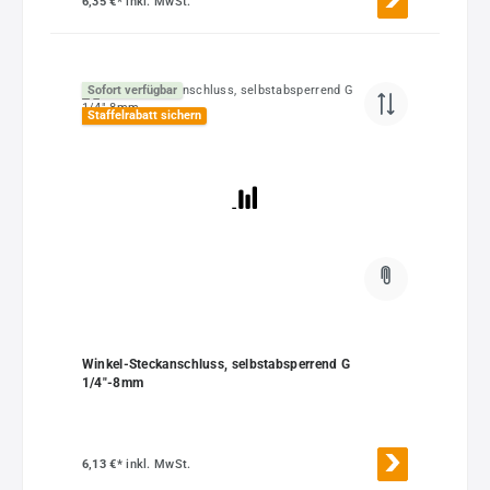
6,35 €*
inkl. MwSt.
Sofort verfügbar
Staffelrabatt sichern
Winkel-Steckanschluss, selbstabsperrend G
1/4"-8mm
6,13 €*
inkl. MwSt.