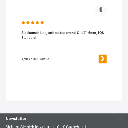
Durchschnittliche Bewertung von 5 von 5 Sternen
Steckanschluss, selbstabsperrend G 1/4"-6mm, IQS-
Standard
4,90 €*
inkl. MwSt.
Newsletter
Sichern Sie sich jetzt Ihren 10,- € Gutschein!