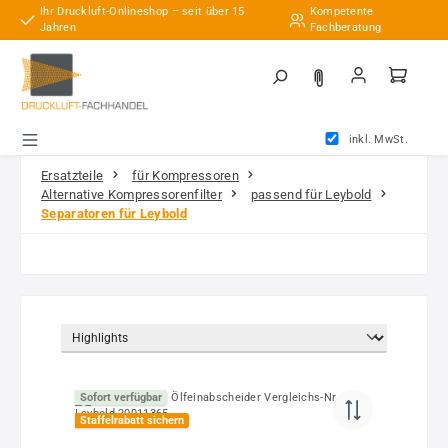
Ihr Druckluft-Onlineshop – seit über 15
Kompetente
Zum Hauptinhalt springen
Jahren
Fachberatung
inkl. MwSt.
Ersatzteile
für Kompressoren
Alternative Kompressorenfilter
passend für Leybold
Separatoren für Leybold
Sofort verfügbar
Staffelrabatt sichern