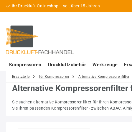
Ihr Druckluft-Onlineshop – seit über 15 Jahren
 Hauptinhalt springen
Zur Suche springen
Zur Hauptnavigation springen
Kompressoren
Druckluftzubehör
Werkzeuge
Ers
Ersatzteile
für Kompressoren
Alternative Kompressorenfilter
Alternative Kompressorenfilter
Sie suchen alternative Kompressorenfilter für Ihren Kompressor
Sie Ihren passenden Kompressorenfilter - zwischen ABAC, Almig