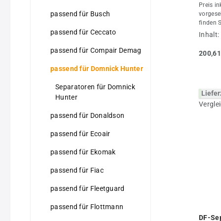
55112
Preis in
passend für Busch
vorgese
finden 
passend für Ceccato
Filter 
Inhalt:
sind sc
Origina
passend für Compair Demag
200,61
Alternat
jeder A
passend für Domnick Hunter
Angebot
und erweitert. Den pa
Separatoren für Domnick
Liefer
Ihrem K
Hunter
auf Anf
jeder A
passend für Donaldson
Typ, da
benötige
passend für Ecoair
Artikel
keine Or
passend für Ekomak
Kompres
Origina
passend für Fiac
Verglei
Eigentu
passend für Fleetguard
passend für Flottmann
DF-Sep