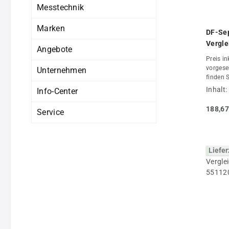
Messtechnik
Marken
DF-Sep
Vergle
Angebote
55112
Preis in
vorgese
Unternehmen
finden 
Filter 
Inhalt:
Info-Center
sind sc
Origina
188,67
Service
Alternat
jeder A
Angebot
und erweitert. Den pa
Liefer
Ihrem K
auf Anf
jeder A
Typ, da
benötige
Artikel
keine Or
Kompres
Origina