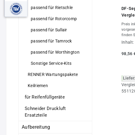
passend für Rietschle
DF-Sep
Vergle
passend für Rotorcomp
55014
Preis in
passend für Sullair
vorgese
finden 
Filter 
passend für Tamrock
Inhalt:
sind sc
Origina
passend für Worthington
98,56 
Alternat
jeder A
Sonstige Service-Kits
Angebot
und erweitert. Den pa
RENNER Wartungspakete
Liefer
Ihrem K
auf Anf
Keilriemen
jeder A
Typ, da
für Reifenfüllgeräte
benötige
Artikel
Schneider Druckluft
keine Or
Ersatzteile
Kompres
Origina
Aufbereitung
Verglei
Eigentu