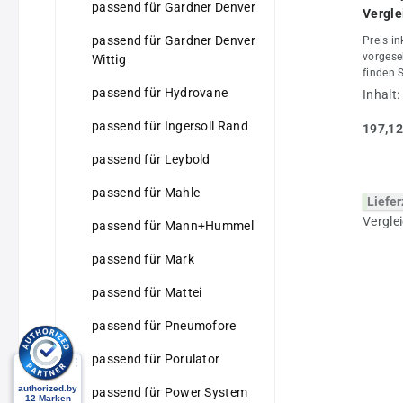
passend für Gardner Denver
Vergle
55015
passend für Gardner Denver
Preis in
vorgese
Wittig
finden 
Filter 
passend für Hydrovane
Inhalt:
sind sc
Origina
passend für Ingersoll Rand
197,12
Alternat
jeder A
passend für Leybold
Angebot
und erw
passend für Mahle
Liefer
Ihrem K
auf Anf
passend für Mann+Hummel
jeder A
Typ, da
passend für Mark
benötig
Artikel
passend für Mattei
keine Or
Kompres
passend für Pneumofore
Origina
Verglei
passend für Porulator
Eigentu
passend für Power System