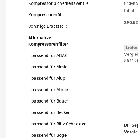
Kompressor Sicherheitsventile
finden 
Filter 
Inhalt:
Kompressorenöl
sind sc
Origina
290,62
Alternat
Sonstige Ersatzteile
jeder A
Angebot
Alternative
und erweitert. Den pa
Kompressorenfilter
Liefer
Ihrem K
auf Anf
passend für ABAC
jeder A
Typ, da
passend für Almig
benötige
Artikel
passend für Alup
keine Or
Kompres
passend für Atmos
Origina
Verglei
passend für Bauer
Eigentu
passend für Becker
passend für Blitz Schneider
DF-Sep
Vergle
passend für Boge