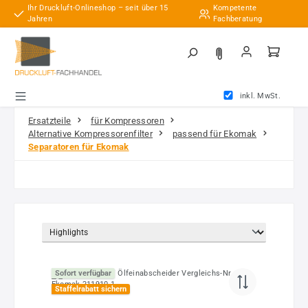
Ihr Druckluft-Onlineshop – seit über 15
Kompetente
Zum Hauptinhalt springen
Jahren
Fachberatung
inkl. MwSt.
Ersatzteile
für Kompressoren
Alternative Kompressorenfilter
passend für Ekomak
Separatoren für Ekomak
Sofort verfügbar
Staffelrabatt sichern