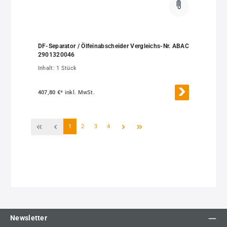
DF-Separator / Ölfeinabscheider Vergleichs-Nr. ABAC
2901320046
Inhalt:
1 Stück
407,80 €*
inkl. MwSt.
Seite
Seite
Seite
Seite
1
2
3
4
Newsletter