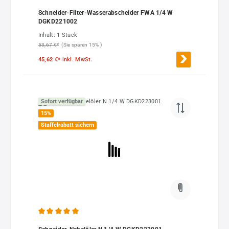
Schneider-Filter-Wasserabscheider FWA 1/4 W
DGKD221002
Inhalt:
1 Stück
53,67 €*
(Sie sparen 15% )
45,62 €*
inkl. MwSt.
Sofort verfügbar
15
%
Staffelrabatt sichern
Durchschnittliche Bewertung von 5 von 5 Sternen