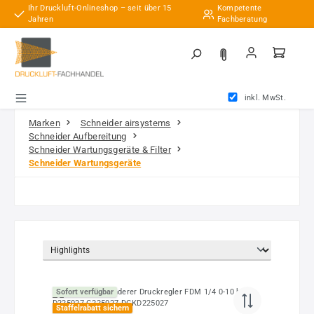
Ihr Druckluft-Onlineshop – seit über 15
Kompetente
Zum Hauptinhalt springen
Jahren
Fachberatung
inkl. MwSt.
Marken
Schneider airsystems
Schneider Aufbereitung
Schneider Wartungsgeräte & Filter
Schneider Wartungsgeräte
Sofort verfügbar
Staffelrabatt sichern