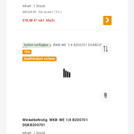
Inhalt:
1 Stück
257,04 €*
(Sie sparen 15% )
218,48 €*
inkl. MwSt.
Sofort verfügbar
15
%
Staffelrabatt sichern
Winkelbefestig. WKB-WE 1/4 B200701
DGKB200701
Inhalt:
1 Stück