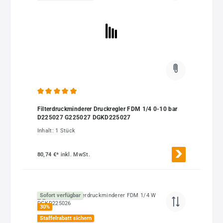
Durchschnittliche Bewertung von 4.9 von 5 Sternen
Filterdruckminderer Druckregler FDM 1/4 0-10 bar
D225027 G225027 DGKD225027
Inhalt:
1 Stück
80,74 €*
inkl. MwSt.
Sofort verfügbar
30
%
Staffelrabatt sichern