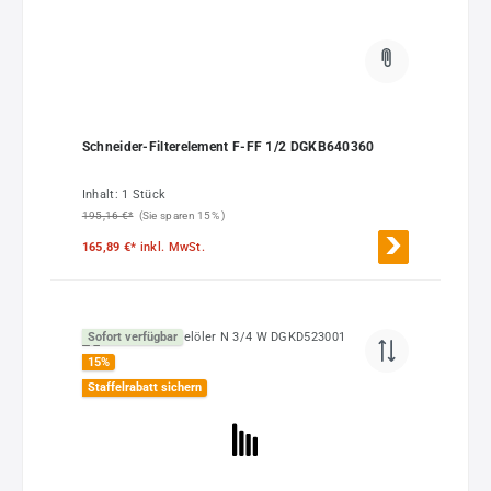
Schneider-Filterelement F-FF 1/2 DGKB640360
Inhalt:
1 Stück
195,16 €*
(Sie sparen 15% )
165,89 €*
inkl. MwSt.
Sofort verfügbar
15
%
Staffelrabatt sichern