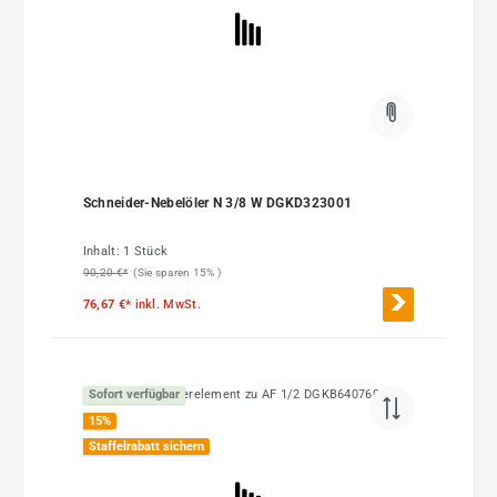
Schneider-Nebelöler N 3/8 W DGKD323001
Inhalt:
1 Stück
90,20 €*
(Sie sparen 15% )
76,67 €*
inkl. MwSt.
Sofort verfügbar
15
%
Staffelrabatt sichern