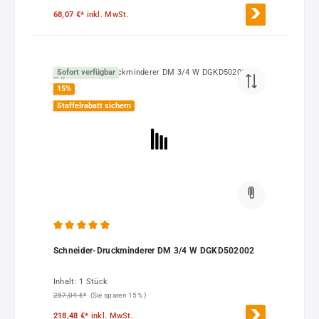
68,07 €*
inkl. MwSt.
Sofort verfügbar
15
%
Staffelrabatt sichern
Durchschnittliche Bewertung von 5 von 5 Sternen
Schneider-Druckminderer DM 3/4 W DGKD502002
Inhalt:
1 Stück
257,04 €*
(Sie sparen 15% )
218,48 €*
inkl. MwSt.