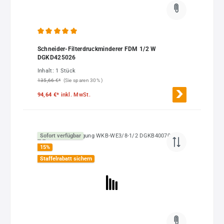
Durchschnittliche Bewertung von 5 von 5 Sternen
Schneider-Filterdruckminderer FDM 1/2 W
DGKD425026
Inhalt:
1 Stück
135,66 €*
(Sie sparen 30% )
94,64 €*
inkl. MwSt.
Sofort verfügbar
15
%
Staffelrabatt sichern