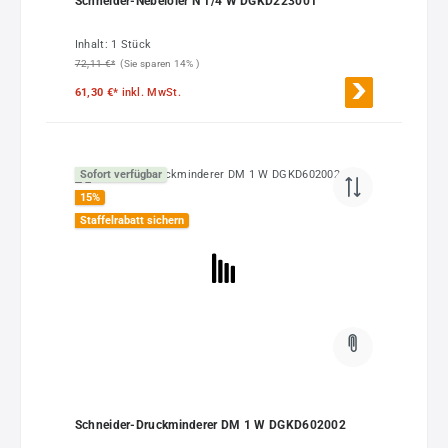
Schneider-Nebelöler N 1/4 W DGKD223001
Inhalt:
1 Stück
72,11 €*
(Sie sparen 14% )
61,30 €*
inkl. MwSt.
Sofort verfügbar
15
%
Staffelrabatt sichern
Schneider-Druckminderer DM 1 W DGKD602002