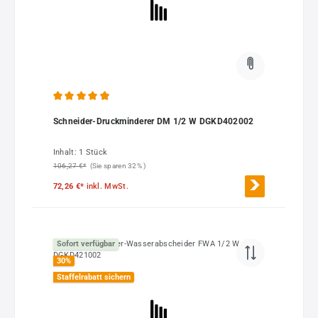
Durchschnittliche Bewertung von 4.88 von 5 Sternen
Schneider-Druckminderer DM 1/2 W DGKD402002
Inhalt:
1 Stück
106,27 €*
(Sie sparen 32% )
72,26 €*
inkl. MwSt.
Sofort verfügbar
30
%
Staffelrabatt sichern