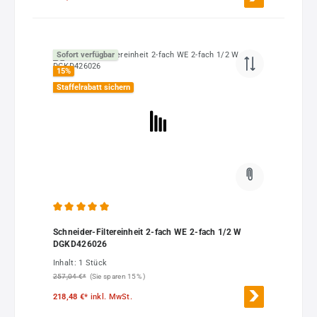
Sofort verfügbar
15
%
Staffelrabatt sichern
Durchschnittliche Bewertung von 5 von 5 Sternen
Schneider-Filtereinheit 2-fach WE 2-fach 1/2 W
DGKD426026
Inhalt:
1 Stück
257,04 €*
(Sie sparen 15% )
218,48 €*
inkl. MwSt.