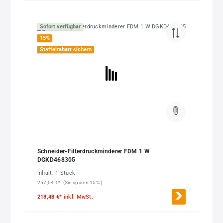
Sofort verfügbar
15
%
Staffelrabatt sichern
Schneider-Filterdruckminderer FDM 1 W
DGKD468305
Inhalt:
1 Stück
257,04 €*
(Sie sparen 15% )
218,48 €*
inkl. MwSt.