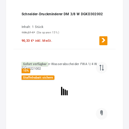
Schneider-Druckminderer DM 3/8 W DGKD302002
Inhalt:
1 Stück
106,27 €*
(Sie sparen 15% )
90,33 €*
inkl. MwSt.
Sofort verfügbar
15
%
Staffelrabatt sichern