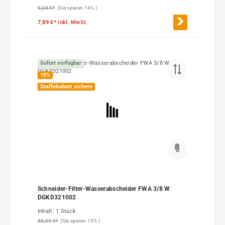
9,28 €*
(Sie sparen 14% )
7,89 €*
inkl. MwSt.
Sofort verfügbar
15
%
Staffelrabatt sichern
Schneider-Filter-Wasserabscheider FWA 3/8 W
DGKD321002
Inhalt:
1 Stück
80,09 €*
(Sie sparen 15% )