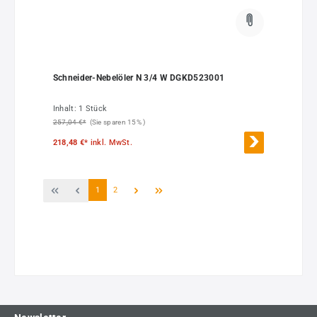
Schneider-Nebelöler N 3/4 W DGKD523001
Inhalt:
1 Stück
257,04 €*
(Sie sparen 15% )
218,48 €*
inkl. MwSt.
Seite
Seite
1
2