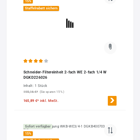
15
%
Staffelrabatt sichern
Durchschnittliche Bewertung von 4 von 5 Sternen
Schneider-Filtereinheit 2-fach WE 2-fach 1/4 W
DGKD226026
Inhalt:
1 Stück
195,16 €*
(Sie sparen 15% )
165,89 €*
inkl. MwSt.
Sofort verfügbar
15
%