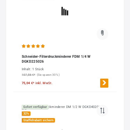
Durchschnittliche Bewertung von 4.91 von 5 Sternen
Schneider-Filterdruckminderer FDM 1/4 W
DGKD225026
Inhalt:
1 Stück
107,58 €*
(Sie sparen 30% )
75,04 €*
inkl. MwSt.
Sofort verfügbar
32
%
Staffelrabatt sichern