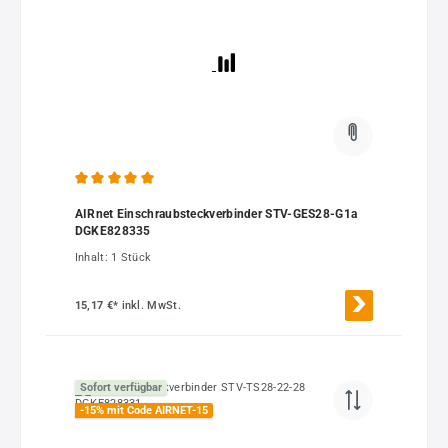
Durchschnittliche Bewertung von 5 von 5 Sternen
AIRnet Einschraubsteckverbinder STV-GES28-G1a
DGKE828335
Inhalt:
1 Stück
15,17 €*
inkl. MwSt.
Sofort verfügbar
-15% mit Code AIRNET-15