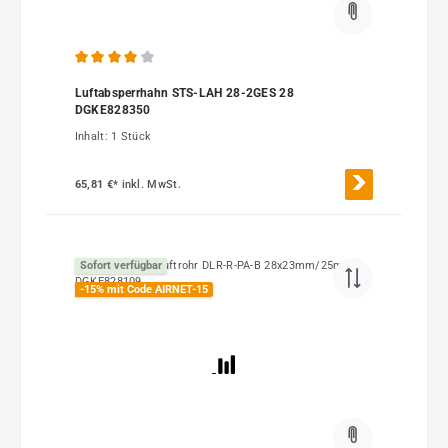
Durchschnittliche Bewertung von 4 von 5 Sternen
Luftabsperrhahn STS-LAH 28-2GES 28
DGKE828350
Inhalt:
1 Stück
65,81 €*
inkl. MwSt.
Sofort verfügbar
-15% mit Code AIRNET-15