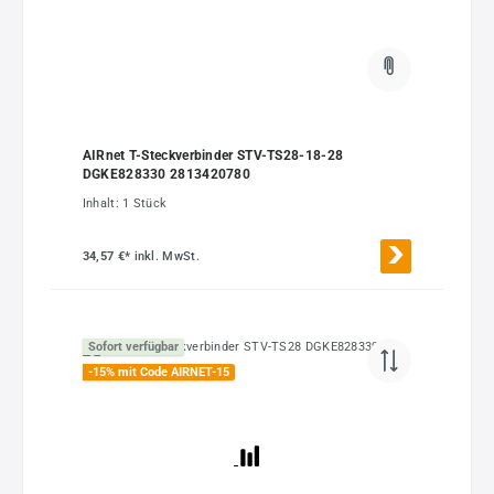
AIRnet T-Steckverbinder STV-TS28-18-28
DGKE828330 2813420780
Inhalt:
1 Stück
34,57 €*
inkl. MwSt.
Sofort verfügbar
-15% mit Code AIRNET-15