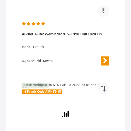
Durchschnittliche Bewertung von 5 von 5 Sternen
AIRnet T-Steckverbinder STV-TS28 DGKE828339
Inhalt:
1 Stück
30,35 €*
inkl. MwSt.
Sofort verfügbar
-15% mit Code AIRNET-15