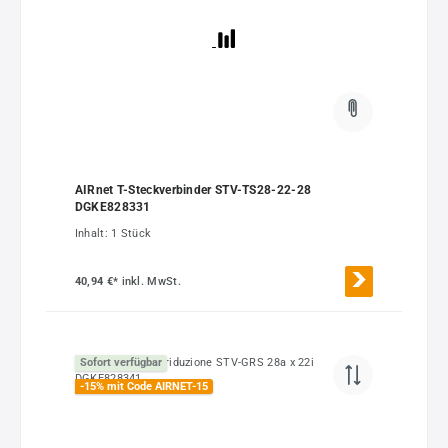
AIRnet T-Steckverbinder STV-TS28-22-28
DGKE828331
Inhalt:
1 Stück
40,94 €*
inkl. MwSt.
Sofort verfügbar
-15% mit Code AIRNET-15