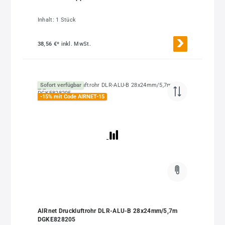
Inhalt:
1 Stück
38,56 €*
inkl. MwSt.
Sofort verfügbar
-15% mit Code AIRNET-15
AIRnet Druckluftrohr DLR-ALU-B 28x24mm/5,7m
DGKE828205