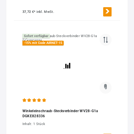
37,72 €*
inkl. MwSt.
Sofort verfügbar
-15% mit Code AIRNET-15
Durchschnittliche Bewertung von 5 von 5 Sternen
Winkeleinschraub-Steckverbinder WV28-G1a
DGKE828336
Inhalt:
1 Stück