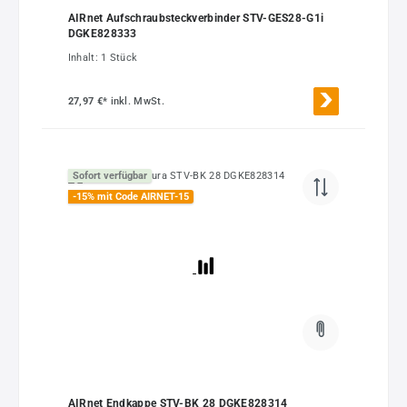
AIRnet Aufschraubsteckverbinder STV-GES28-G1i
DGKE828333
Inhalt:
1 Stück
27,97 €*
inkl. MwSt.
Sofort verfügbar
-15% mit Code AIRNET-15
AIRnet Endkappe STV-BK 28 DGKE828314