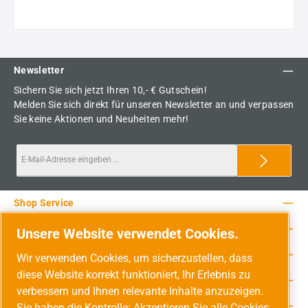
Newsletter
Sichern Sie sich jetzt Ihren 10,- € Gutschein!
Melden Sie sich direkt für unseren Newsletter an und verpassen
Sie keine Aktionen und Neuheiten mehr!
Shop Service
Rechtliche Hinweise
Unsere Website verwendet Cookies.
Service-Hotline
Wir verwenden Cookies, um sicherzustellen, dass
diese Website korrekt funktioniert, Ihr Erlebnis zu
Unsere Vorteile
verbessern und Ihnen relevante Inhalte anzuzeigen.
Versandarten
Sie haben die Kontrolle: Akzeptieren Sie alle Cookies,