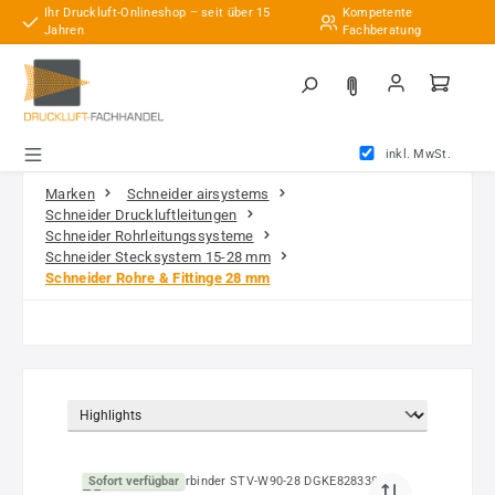
Ihr Druckluft-Onlineshop – seit über 15
Kompetente
Zum Hauptinhalt springen
Jahren
Fachberatung
inkl. MwSt.
Marken
Schneider airsystems
Schneider Druckluftleitungen
Schneider Rohrleitungssysteme
Schneider Stecksystem 15-28 mm
Schneider Rohre & Fittinge 28 mm
Sofort verfügbar