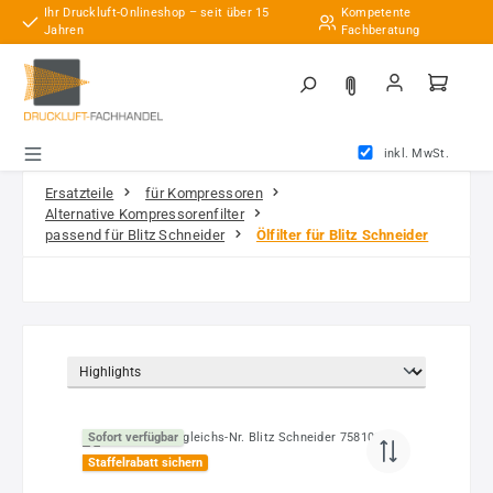
Ihr Druckluft-Onlineshop – seit über 15
Kompetente
Zum Hauptinhalt springen
Jahren
Fachberatung
inkl. MwSt.
Ersatzteile
für Kompressoren
Alternative Kompressorenfilter
passend für Blitz Schneider
Ölfilter für Blitz Schneider
Sofort verfügbar
Staffelrabatt sichern