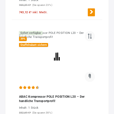
Inhalt:
1 Stück
965,09 €*
(Sie sparen 23% )
743,12 €*
inkl. MwSt.
Sofort verfügbar
39
%
Staffelrabatt sichern
Durchschnittliche Bewertung von 4.5 von 5 Sternen
ABAC Kompressor POLE POSITION L20 – Der
handliche Transportprofi!
Inhalt:
1 Stück
332,69 €*
(Sie sparen 38% )