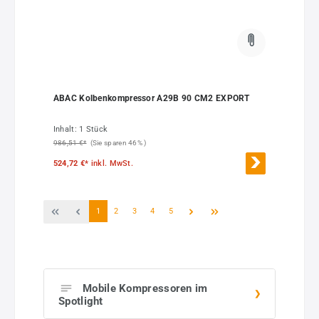
ABAC Kolbenkompressor A29B 90 CM2 EXPORT
Inhalt:
1 Stück
986,51 €*
(Sie sparen 46% )
524,72 €*
inkl. MwSt.
Seite
Seite
Seite
Seite
Seite
1
2
3
4
5
Mobile Kompressoren im
Spotlight