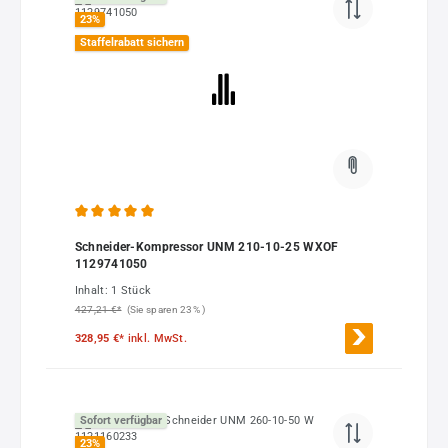
23
%
Staffelrabatt sichern
Durchschnittliche Bewertung von 5 von 5 Sternen
Schneider-Kompressor UNM 210-10-25 WXOF
1129741050
Inhalt:
1 Stück
427,21 €*
(Sie sparen 23% )
328,95 €*
inkl. MwSt.
Sofort verfügbar
23
%