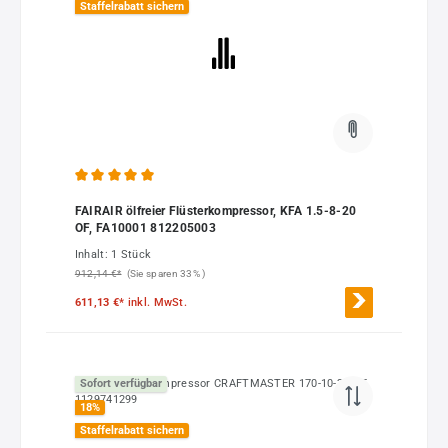
Staffelrabatt sichern
Durchschnittliche Bewertung von 5 von 5 Sternen
FAIRAIR ölfreier Flüsterkompressor, KFA 1.5-8-20
OF, FA10001 812205003
Inhalt:
1 Stück
912,14 €*
(Sie sparen 33% )
611,13 €*
inkl. MwSt.
Sofort verfügbar
18
%
Staffelrabatt sichern