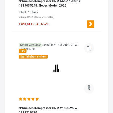
Schneider-Kompressor UNM 660-11-90 DX
1839035248, Neues Modell 2026
Inhalt:
1 Stück
2.675,12 €*
(Sie sparen 23% )
2.059,84 €*
inkl. MwSt.
Sofort verfügbar
15
%
Staffelrabatt sichern
Durchschnittliche Bewertung von 4.89 von 5 Sternen
Schneider-Kompressor UNM 210-8-25 W
1121210720