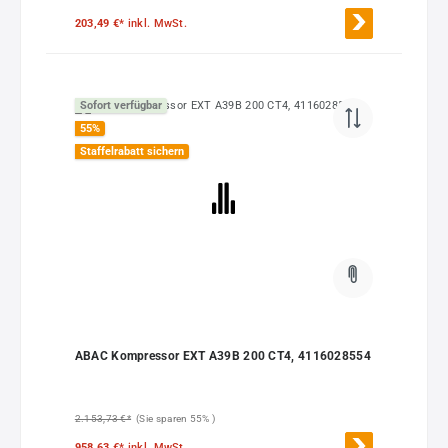
203,49 €*
inkl. MwSt.
Sofort verfügbar
55
%
Staffelrabatt sichern
ABAC Kompressor EXT A39B 200 CT4, 4116028554
2.153,73 €*
(Sie sparen 55% )
958,63 €*
inkl. MwSt.