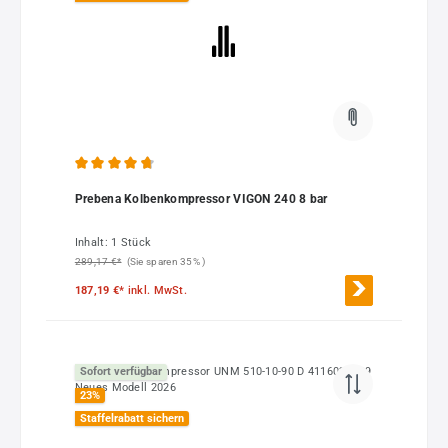
Durchschnittliche Bewertung von 4.76 von 5 Sternen
Prebena Kolbenkompressor VIGON 240 8 bar
Inhalt:
1 Stück
289,17 €*
(Sie sparen 35% )
187,19 €*
inkl. MwSt.
Sofort verfügbar
23
%
Staffelrabatt sichern