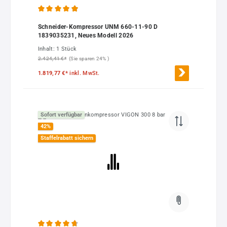
Durchschnittliche Bewertung von 4.91 von 5 Sternen
Schneider-Kompressor UNM 660-11-90 D
1839035231, Neues Modell 2026
Inhalt:
1 Stück
2.424,41 €*
(Sie sparen 24% )
1.819,77 €*
inkl. MwSt.
Sofort verfügbar
42
%
Staffelrabatt sichern