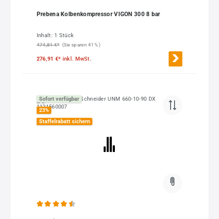
Durchschnittliche Bewertung von 4.67 von 5 Sternen
Prebena Kolbenkompressor VIGON 300 8 bar
Inhalt:
1 Stück
474,81 €*
(Sie sparen 41% )
276,91 €*
inkl. MwSt.
Sofort verfügbar
23
%
Staffelrabatt sichern
Durchschnittliche Bewertung von 4.56 von 5 Sternen