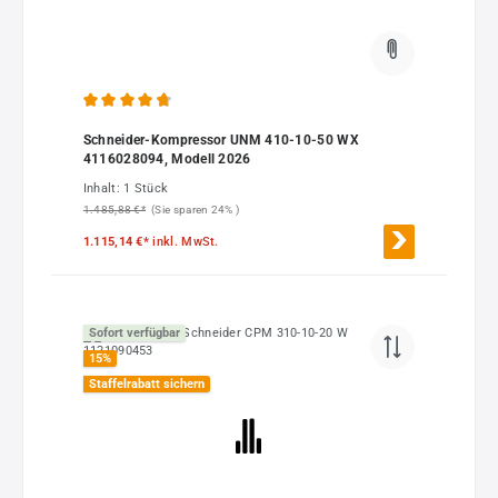
Durchschnittliche Bewertung von 4.86 von 5 Sternen
Schneider-Kompressor UNM 410-10-50 WX
4116028094, Modell 2026
Inhalt:
1 Stück
1.485,88 €*
(Sie sparen 24% )
1.115,14 €*
inkl. MwSt.
Sofort verfügbar
15
%
Staffelrabatt sichern