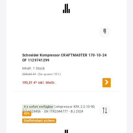
Schneider Kompressor CRAFTMASTER 170-10-24
OF 1129741299
Inhalt:
1 Stück
235,62 €*
(Sie sparen 18% )
193,21 €*
inkl. MwSt.
4 x sofort verfügbar
42
%
Staffelrabatt sichern