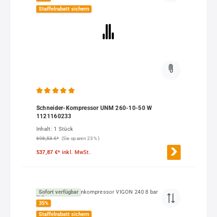
Staffelrabatt sichern
Durchschnittliche Bewertung von 5 von 5 Sternen
Schneider-Kompressor UNM 260-10-50 W
1121160233
Inhalt:
1 Stück
698,53 €*
(Sie sparen 23% )
537,87 €*
inkl. MwSt.
Sofort verfügbar
35
%
Staffelrabatt sichern