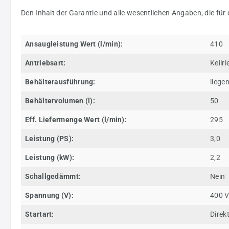
Den Inhalt der Garantie und alle wesentlichen Angaben, die für
Ansaugleistung Wert (l/min):
410
Antriebsart:
Keilr
Behälterausführung:
liege
Behältervolumen (l):
50
Eff. Liefermenge Wert (l/min):
295
Leistung (PS):
3,0
Leistung (kW):
2,2
Schallgedämmt:
Nein
Spannung (V):
400 
Startart:
Direk