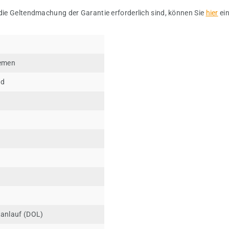
 die Geltendmachung der Garantie erforderlich sind, können Sie
hier
ei
iemen
nd
V
tanlauf (DOL)