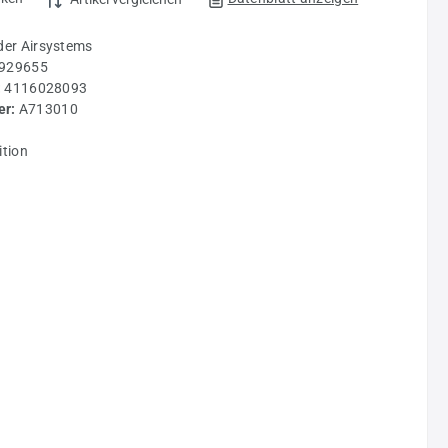
der Airsystems
929655
:
4116028093
r:
A713010
g
ition