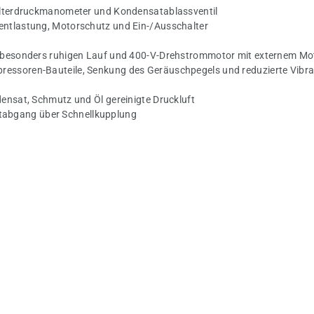
ehälterdruckmanometer und Kondensatablassventil
fentlastung, Motorschutz und Ein-/Ausschalter
ür besonders ruhigen Lauf und 400-V-Drehstrommotor mit externem M
ressoren-Bauteile, Senkung des Geräuschpegels und reduzierte Vibr
densat, Schmutz und Öl gereinigte Druckluft
tabgang über Schnellkupplung