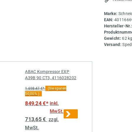
Marke:
Schnei
EAN:
4011666
Hersteller-Nr.
Produktnumme
Gewicht:
62 k
Versand:
Sped
ABAC Kompressor EXP
A39B 90 CT3, 4116028202
1.698,47 €*
(Sie sparen
50,00% )
849,24 €*
inkl.
MwSt.
713,65 €
zzgl.
MwSt.