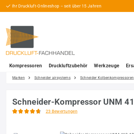
Ihr Druckluft-Onlineshop – seit über 15 Jahren
 Hauptinhalt springen
Zur Suche springen
Zur Hauptnavigation springen
Kompressoren
Druckluftzubehör
Werkzeuge
Ers
Marken
Schneider airsystems
Schneider Kolbenkompressoren
Schneider-Kompressor UNM 41
23 Bewertungen
Durchschnittliche Bewertung von 4.78 von 5 Sternen