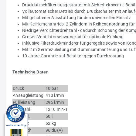
Druckluftbehälter ausgestattet mit Sicherheitsventil, B
Vollautomatischer Betrieb durch Druckschalter mit Anlau
Mit gehobener Ausstattung für den universellen Einsatz
Mit Keilriemenantrieb, 2 Zylindern in Reihenanordnung f
Niedrige Verdichterdrehzahl - dadurch Schonung der Komp
Großes Ventilatorschwungrad für optimale Kühlung
Inklusive Filterdruckminderer für geregelte sowie von Kon
Mit 2 m Gerätezuleitung mit Gummiummantelung und Luf
10 Jahre Garantie auf Behälter gegen Durchrostung
Technische Daten
Druck
10 bar
Ansaugleistung
410 l/min
Füllleistung
295 l/min
Drehzahl
1210 min-1
Beh.-Vol.
50 l
Gewicht
62 kg
Geräusch
96 dB(A)