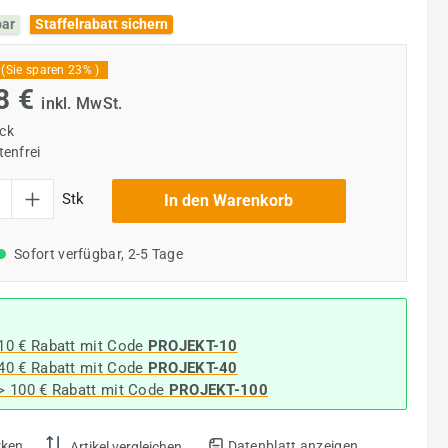
bar
Staffelrabatt sichern
(Sie sparen 23% )
8 €
inkl. MwSt.
ück
enfrei
l: Gib den gewünschten Wert ein oder benutze die Schaltflächen um die Anzahl
Stk
In den Warenkorb
Sofort verfügbar, 2-5 Tage
 10 € Rabatt mit Code
PROJEKT-10
 40 € Rabatt
mit Code
PROJEKT-40
-> 100 € Rabatt mit Code
PROJEKT-100
rken
Datenblatt anzeigen
Artikel vergleichen