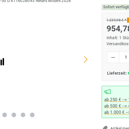
Sofort verfüg
1.239,98 € *
954,7
Inhalt:
1 St
Versandkost
Produkt Anzah
Lieferzeit:
ab 250 € -->
ab 500 € -->
ab 1.000 € -
Artikel me