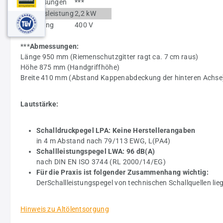
Abmessungen
***
Antriebsleistung
2,2 kW
Spannung
400 V
***
Abmessungen:
Länge 950 mm (Riemenschutzgitter ragt ca. 7 cm raus)
Höhe 875 mm (Handgriffhöhe)
Breite 410 mm (Abstand Kappenabdeckung der hinteren Achse
Lautstärke:
Schalldruckpegel LPA: Keine Herstellerangaben
in 4 m Abstand nach 79/113 EWG, L(PA4)
Schallleistungspegel LWA: 96 dB(A)
nach DIN EN ISO 3744 (RL 2000/14/EG)
Für die Praxis ist folgender Zusammenhang wichtig:
DerSchallleistungspegel von technischen Schallquellen li
Hinweis zu Altölentsorgung