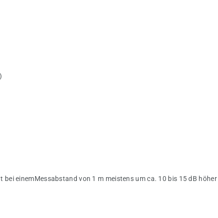
)
egt bei einemMessabstand von 1 m meistens um ca. 10 bis 15 dB höher 