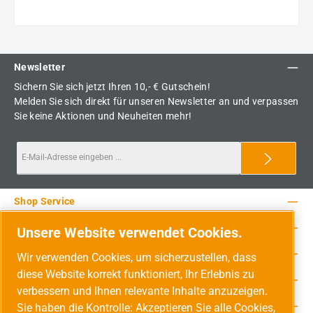
Newsletter
Sichern Sie sich jetzt Ihren 10,- € Gutschein!
Melden Sie sich direkt für unseren Newsletter an und verpassen
Sie keine Aktionen und Neuheiten mehr!
Shop Service
Rechtliche Hinweise
Unsere Website verwendet Cookies.
Service-Hotline
Wir verwenden Cookies, um sicherzustellen, dass
diese Website korrekt funktioniert, Ihr Erlebnis zu
Unsere Vorteile
verbessern und Ihnen relevante Inhalte anzuzeigen.
Versandarten
Sie haben die Kontrolle: Akzeptieren Sie alle Cookies,