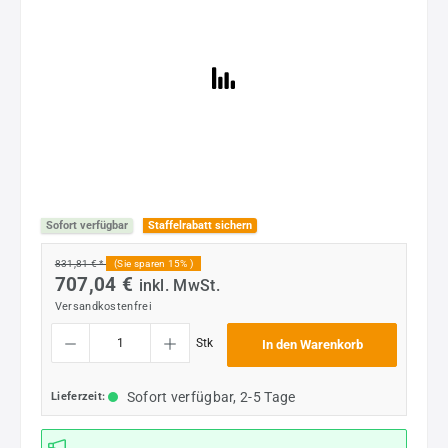
Sofort verfügbar
Staffelrabatt sichern
831,81 € *
(Sie sparen 15% )
707,04 €
inkl. MwSt.
Versandkostenfrei
Produkt Anzahl: Gib den gewünschten Wert ein oder benutze die Schaltflächen um die
Stk
In den Warenkorb
Sofort verfügbar, 2-5 Tage
Lieferzeit: