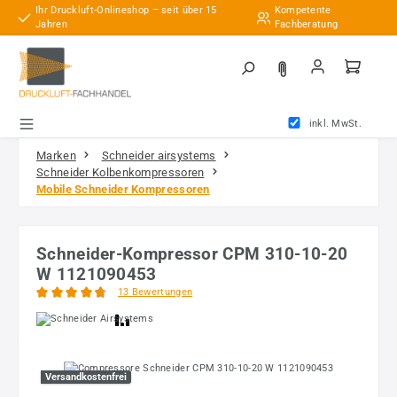
Ihr Druckluft-Onlineshop – seit über 15
Kompetente
Zum Hauptinhalt springen
Jahren
Fachberatung
inkl. MwSt.
Marken
Schneider airsystems
Schneider Kolbenkompressoren
Mobile Schneider Kompressoren
Schneider-Kompressor CPM 310-10-20
W 1121090453
13 Bewertungen
Durchschnittliche Bewertung von 4.85 von 5 Sternen
Bildergalerie überspringen
Versandkostenfrei